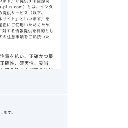
います）が提供する医療関
ion-plus.com）とは、インタ
の提供サービス（以下、
本サイト」といいます）を
適正にご使用いただくため
に対する情報提供を目的とし
下の注意事項をご熟読いた
注意を払い、正確かつ最
正確性、確実性、妥当
た適合性および安全性に
由によるかを問わず、本
より生じる損害について
さい。
の情報は、その製品また
ありません。
うべきアドバイスやサー
望します。
示されている情報は、決
わりになるものでもあり