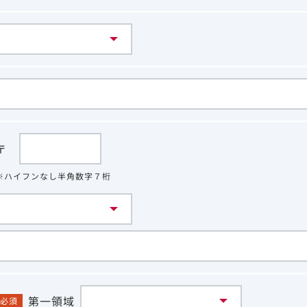
〒
※ハイフンなし半角数字７桁
第一領域
必須