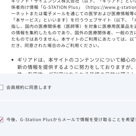
ギリアド・サイエンシズ株式会社（以下、「ギリアド」とい
係者向け情報「G-STATION Plus」（https://www.g-stat
ーネットまたは電子メールを通じての医学および医療情報等
「本サービス」といいます）を行うウェブサイト（以下、「
指し、国内の医療関係者（医師等）を対象に医療用医薬品を
の情報を集約したものであり、国外の医療関係者、一般の方
たものではありません。本サイトのご利用にあたっては、以
だき、同意された場合のみご利用ください。
ギリアドは、本サイトのコンテンツについて細心の
新の情報を提供するように努力をしておりますが、
性、有用性、ご利用になられる皆様の目的に照らし
ついて保証するものではございません。いかなる理
会員規約に同意します
サイトを利用することまたは利用できなかったこと
は一切の責任を負いかねますので、予めご了承くだ
本サイトに含まれる医療用医薬品（開発品を含む）
はその製品の効能、効果を宣伝・広告するものでは
本サイト内の情報は、医師その他医療関係者が行な
今後、G-Station Plusからメールで情報を受け取ることを希
ビスを提供するものではありません。本サイトに表
して、医師その他医療関係者によるアドバイスの代