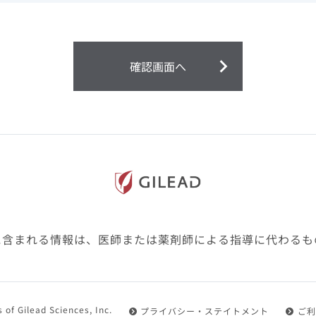
ません。
第２条（会員）
確認画面へ
1.会員とは、医療関係者の方で、本サービスの利用規約（以
にご同意した上で本サービスに登録を申し込みギリアドがこ
2.会員は、本サービスにおける会員向けのサービスを受ける
3.会員は、本サービスを利用するために必要な通信機器、ソ
随して必要となる全ての機器を準備・設置し、本サービスの
料・インターネット接続料を負担するものとします。
4.会員は、設置した機器がギリアドの示す利用環境に適合し
設定により本サービスの利用ができない場合があることを予
た、会員は、自らの費用と責任により、自己の利用環境に応
ものとします。
に含まれる情報は、医師または薬剤師による指導に代わるも
5.会員は、登録した会員情報に変更が生じた場合には、その
置されている会員情報変更ページより、変更の手続きを行う
第３条（利用規約の適用）
 of Gilead Sciences, Inc.
プライバシー・ステイトメント
ご利