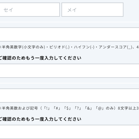
※半角英数字(小文字のみ)・ピリオド(.)・ハイフン(-)・アンダースコア(_)、
ご確認のためもう一度入力してください
※半角英数および記号（「!」「#」「$」「?」「&」「@」のみ）8文字以上
ご確認のためもう一度入力してください