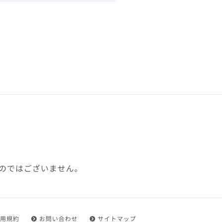
下、「本規約」といいます）
れを承認した方をいいます。
ことができます。
フトウェア、その他それに付
利用に関わる一切の通信
ていない場合や自らの機器の
め了承するものとします。ま
じたセキュリティ対策を行う
のではございません。
都度速やかに本サイト内に設
ものとします。
用規約
お問い合わせ
サイトマップ