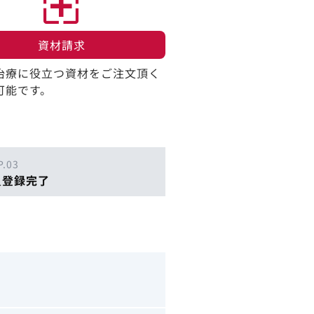
資材請求​
治療に役立つ資材をご注文頂く
可能です。
P.03
員登録完了