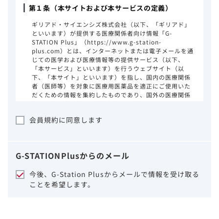
第１条（本サイトおよび本サービスの定義）
ギリアド・サイエンシズ株式会社（以下、「ギリアド」
といいます）が提供する医療関係者向け情報「G-
STATION Plus」（https://www.g-station-
plus.com）とは、インターネットまたは電子メールを通
じての医学および医療情報等の提供サービス（以下、
「本サービス」といいます）を行うウェブサイト（以
下、「本サイト」といいます）を指し、国内の医療関係
者（医師等）を対象に医療用医薬品を適正にご使用いた
だくための情報を集約したものであり、国外の医療関係
者、一般の方に対する情報提供を目的としたものではあ
りません。本サイトのご利用にあたっては、以下の注意
会員規約に同意します
事項をご熟読いただき、同意された場合のみご利用くだ
さい。
ギリアドは、本サイトのコンテンツについて
G-STATION
Plus
からのメール
細心の注意を払い、正確かつ最新の情報を提
供するように努力をしておりますが、正確
今後、G-Station Plusからメールで情報を受け取る
性、確実性、妥当性、有用性、ご利用になら
ことを希望します。
れる皆様の目的に照らした適合性および安全
性について保証するものではございません。
いかなる理由によるかを問わず、本サイトを