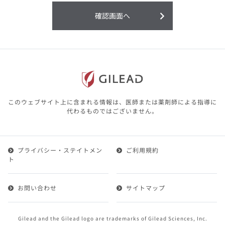
利用することまたは利用できなかったことよ
り生じる損害については一切の責任を負いか
確認画面へ
ねますので、予めご了承ください。
本サイトに含まれる医療用医薬品（開発品を
含む）の情報は、その製品またはその製品の
効能、効果を宣伝・広告するものではありま
せん。
本サイト内の情報は、医師その他医療関係者
が行なうべきアドバイスやサービスを提供す
るものではありません。本サイトに表示され
このウェブサイト上に含まれる情報は、医師または薬剤師による指導に
ている情報は、決して、医師その他医療関係
代わるものではございません。
者によるアドバイスの代わりになるものでも
ありません。
プライバシー・ステイトメン
ご利用規約
第２条（会員）
ト
1.会員とは、医療関係者の方で、本サービスの利用規約
（以下、「本規約」といいます）にご同意した上で本サ
お問い合わせ
サイトマップ
ービスに登録を申し込みギリアドがこれを承認した方を
いいます。
2.会員は、本サービスにおける会員向けのサービスを受
Gilead and the Gilead logo are trademarks of Gilead Sciences, Inc.
けることができます。