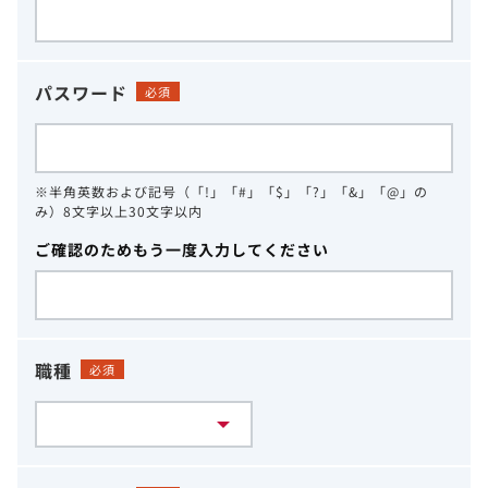
パスワード
必須
※半角英数および記号（「!」「#」「$」「?」「&」「@」の
み）8文字以上30文字以内
ご確認のためもう一度入力してください
職種
必須