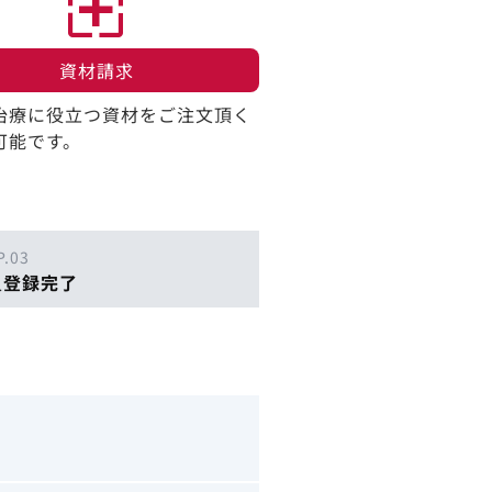
資材請求​
治療に役立つ資材をご注文頂く
可能です。
P.03
員登録完了