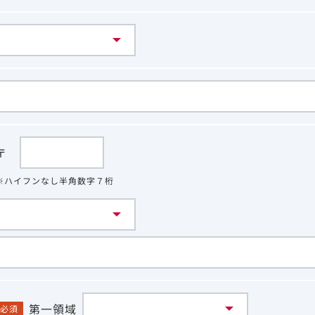
〒
※ハイフンなし半角数字７桁
第一領域
必須