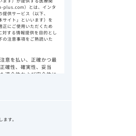
います）が提供する医療関
ion-plus.com）とは、インタ
の提供サービス（以下、
本サイト」といいます）を
適正にご使用いただくため
に対する情報提供を目的とし
下の注意事項をご熟読いた
注意を払い、正確かつ最
正確性、確実性、妥当
た適合性および安全性に
由によるかを問わず、本
より生じる損害について
さい。
の情報は、その製品また
ありません。
うべきアドバイスやサー
望します。
示されている情報は、決
わりになるものでもあり