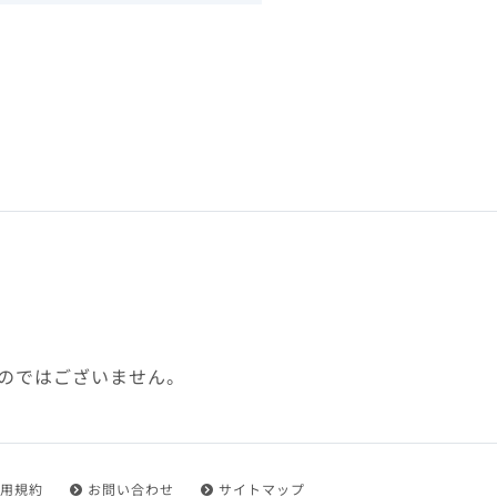
下、「本規約」といいます）
れを承認した方をいいます。
ことができます。
フトウェア、その他それに付
利用に関わる一切の通信
ていない場合や自らの機器の
め了承するものとします。ま
じたセキュリティ対策を行う
のではございません。
都度速やかに本サイト内に設
ものとします。
用規約
お問い合わせ
サイトマップ