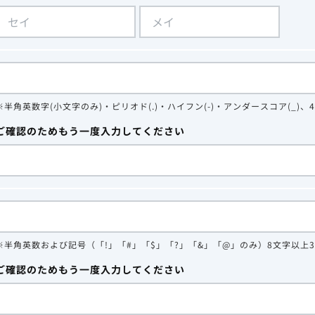
※半角英数字(小文字のみ)・ピリオド(.)・ハイフン(-)・アンダースコア(_)、
ご確認のためもう一度入力してください
※半角英数および記号（「!」「#」「$」「?」「&」「@」のみ）8文字以上
ご確認のためもう一度入力してください