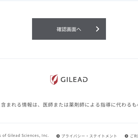
ません。
第２条（会員）
確認画面へ
1.会員とは、医療関係者の方で、本サービスの利用規約（以
にご同意した上で本サービスに登録を申し込みギリアドがこ
2.会員は、本サービスにおける会員向けのサービスを受ける
3.会員は、本サービスを利用するために必要な通信機器、ソ
随して必要となる全ての機器を準備・設置し、本サービスの
料・インターネット接続料を負担するものとします。
4.会員は、設置した機器がギリアドの示す利用環境に適合し
設定により本サービスの利用ができない場合があることを予
た、会員は、自らの費用と責任により、自己の利用環境に応
ものとします。
に含まれる情報は、医師または薬剤師による指導に代わるも
5.会員は、登録した会員情報に変更が生じた場合には、その
置されている会員情報変更ページより、変更の手続きを行う
第３条（利用規約の適用）
 of Gilead Sciences, Inc.
プライバシー・ステイトメント
ご利