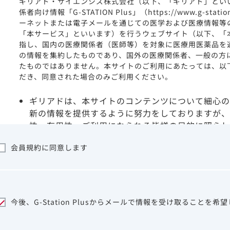
ギリアド・サイエンシズ株式会社（以下、「ギリアド」とい
係者向け情報「G-STATION Plus」（https://www.g-stat
ーネットまたは電子メールを通じての医学および医療情報等
「本サービス」といいます）を行うウェブサイト（以下、「
指し、国内の医療関係者（医師等）を対象に医療用医薬品を
の情報を集約したものであり、国外の医療関係者、一般の方
たものではありません。本サイトのご利用にあたっては、以
だき、同意された場合のみご利用ください。
ギリアドは、本サイトのコンテンツについて細心の
新の情報を提供するように努力をしておりますが、
性、有用性、ご利用になられる皆様の目的に照らし
ついて保証するものではございません。いかなる理
会員規約に同意します
サイトを利用することまたは利用できなかったこと
は一切の責任を負いかねますので、予めご了承くだ
本サイトに含まれる医療用医薬品（開発品を含む）
はその製品の効能、効果を宣伝・広告するものでは
本サイト内の情報は、医師その他医療関係者が行な
今後、G-Station Plusからメールで情報を受け取ることを希
ビスを提供するものではありません。本サイトに表
して、医師その他医療関係者によるアドバイスの代