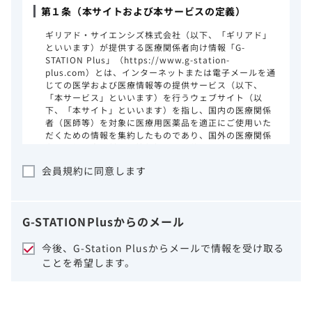
第１条（本サイトおよび本サービスの定義）
ギリアド・サイエンシズ株式会社（以下、「ギリアド」
といいます）が提供する医療関係者向け情報「G-
STATION Plus」（https://www.g-station-
plus.com）とは、インターネットまたは電子メールを通
じての医学および医療情報等の提供サービス（以下、
「本サービス」といいます）を行うウェブサイト（以
下、「本サイト」といいます）を指し、国内の医療関係
者（医師等）を対象に医療用医薬品を適正にご使用いた
だくための情報を集約したものであり、国外の医療関係
者、一般の方に対する情報提供を目的としたものではあ
りません。本サイトのご利用にあたっては、以下の注意
会員規約に同意します
事項をご熟読いただき、同意された場合のみご利用くだ
さい。
ギリアドは、本サイトのコンテンツについて
G-STATION
Plus
からのメール
細心の注意を払い、正確かつ最新の情報を提
供するように努力をしておりますが、正確
今後、G-Station Plusからメールで情報を受け取る
性、確実性、妥当性、有用性、ご利用になら
ことを希望します。
れる皆様の目的に照らした適合性および安全
性について保証するものではございません。
いかなる理由によるかを問わず、本サイトを