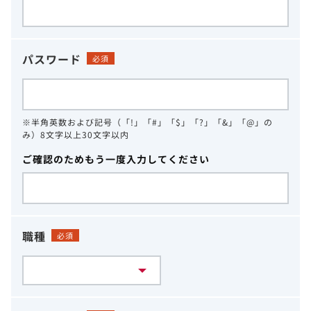
パスワード
必須
※半角英数および記号（「!」「#」「$」「?」「&」「@」の
み）8文字以上30文字以内
ご確認のためもう一度入力してください
職種
必須