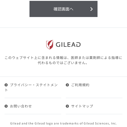
利用することまたは利用できなかったことよ
り生じる損害については一切の責任を負いか
確認画面へ
ねますので、予めご了承ください。
本サイトに含まれる医療用医薬品（開発品を
含む）の情報は、その製品またはその製品の
効能、効果を宣伝・広告するものではありま
せん。
本サイト内の情報は、医師その他医療関係者
が行なうべきアドバイスやサービスを提供す
るものではありません。本サイトに表示され
このウェブサイト上に含まれる情報は、医師または薬剤師による指導に
ている情報は、決して、医師その他医療関係
代わるものではございません。
者によるアドバイスの代わりになるものでも
ありません。
プライバシー・ステイトメン
ご利用規約
第２条（会員）
ト
1.会員とは、医療関係者の方で、本サービスの利用規約
（以下、「本規約」といいます）にご同意した上で本サ
お問い合わせ
サイトマップ
ービスに登録を申し込みギリアドがこれを承認した方を
いいます。
2.会員は、本サービスにおける会員向けのサービスを受
Gilead and the Gilead logo are trademarks of Gilead Sciences, Inc.
けることができます。