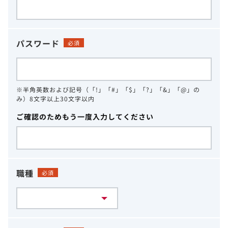
パスワード
必須
※半角英数および記号（「!」「#」「$」「?」「&」「@」の
み）8文字以上30文字以内
ご確認のためもう一度入力してください
職種
必須