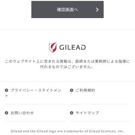
利用することまたは利用できなかったことよ
り生じる損害については一切の責任を負いか
確認画面へ
ねますので、予めご了承ください。
本サイトに含まれる医療用医薬品（開発品を
含む）の情報は、その製品またはその製品の
効能、効果を宣伝・広告するものではありま
せん。
本サイト内の情報は、医師その他医療関係者
が行なうべきアドバイスやサービスを提供す
るものではありません。本サイトに表示され
このウェブサイト上に含まれる情報は、医師または薬剤師による指導に
ている情報は、決して、医師その他医療関係
代わるものではございません。
者によるアドバイスの代わりになるものでも
ありません。
プライバシー・ステイトメン
ご利用規約
第２条（会員）
ト
1.会員とは、医療関係者の方で、本サービスの利用規約
（以下、「本規約」といいます）にご同意した上で本サ
お問い合わせ
サイトマップ
ービスに登録を申し込みギリアドがこれを承認した方を
いいます。
2.会員は、本サービスにおける会員向けのサービスを受
Gilead and the Gilead logo are trademarks of Gilead Sciences, Inc.
けることができます。