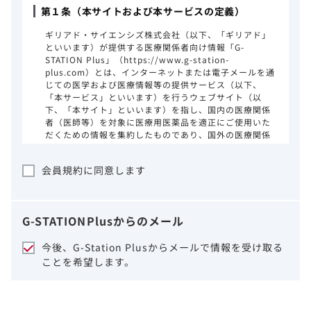
第１条（本サイトおよび本サービスの定義）
ギリアド・サイエンシズ株式会社（以下、「ギリアド」
といいます）が提供する医療関係者向け情報「G-
STATION Plus」（https://www.g-station-
plus.com）とは、インターネットまたは電子メールを通
じての医学および医療情報等の提供サービス（以下、
「本サービス」といいます）を行うウェブサイト（以
下、「本サイト」といいます）を指し、国内の医療関係
者（医師等）を対象に医療用医薬品を適正にご使用いた
だくための情報を集約したものであり、国外の医療関係
者、一般の方に対する情報提供を目的としたものではあ
りません。本サイトのご利用にあたっては、以下の注意
会員規約に同意します
事項をご熟読いただき、同意された場合のみご利用くだ
さい。
ギリアドは、本サイトのコンテンツについて
G-STATION
Plus
からのメール
細心の注意を払い、正確かつ最新の情報を提
供するように努力をしておりますが、正確
今後、G-Station Plusからメールで情報を受け取る
性、確実性、妥当性、有用性、ご利用になら
ことを希望します。
れる皆様の目的に照らした適合性および安全
性について保証するものではございません。
いかなる理由によるかを問わず、本サイトを