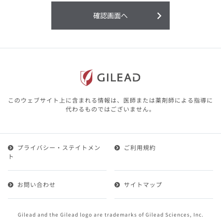
利用することまたは利用できなかったことよ
り生じる損害については一切の責任を負いか
確認画面へ
ねますので、予めご了承ください。
本サイトに含まれる医療用医薬品（開発品を
含む）の情報は、その製品またはその製品の
効能、効果を宣伝・広告するものではありま
せん。
本サイト内の情報は、医師その他医療関係者
が行なうべきアドバイスやサービスを提供す
るものではありません。本サイトに表示され
このウェブサイト上に含まれる情報は、医師または薬剤師による指導に
ている情報は、決して、医師その他医療関係
代わるものではございません。
者によるアドバイスの代わりになるものでも
ありません。
プライバシー・ステイトメン
ご利用規約
第２条（会員）
ト
1.会員とは、医療関係者の方で、本サービスの利用規約
（以下、「本規約」といいます）にご同意した上で本サ
お問い合わせ
サイトマップ
ービスに登録を申し込みギリアドがこれを承認した方を
いいます。
2.会員は、本サービスにおける会員向けのサービスを受
Gilead and the Gilead logo are trademarks of Gilead Sciences, Inc.
けることができます。