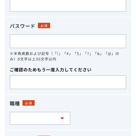
パスワード
必須
※半角英数および記号（「!」「#」「$」「?」「&」「@」の
み）8文字以上30文字以内
ご確認のためもう一度入力してください
職種
必須