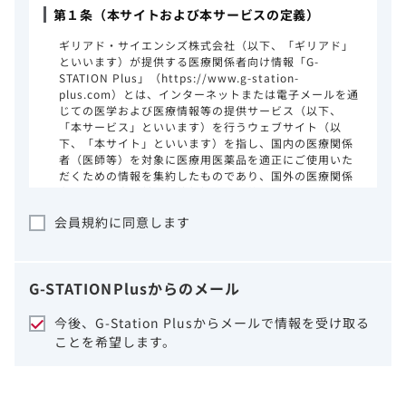
第１条（本サイトおよび本サービスの定義）
ギリアド・サイエンシズ株式会社（以下、「ギリアド」
といいます）が提供する医療関係者向け情報「G-
STATION Plus」（https://www.g-station-
plus.com）とは、インターネットまたは電子メールを通
じての医学および医療情報等の提供サービス（以下、
「本サービス」といいます）を行うウェブサイト（以
下、「本サイト」といいます）を指し、国内の医療関係
者（医師等）を対象に医療用医薬品を適正にご使用いた
だくための情報を集約したものであり、国外の医療関係
者、一般の方に対する情報提供を目的としたものではあ
りません。本サイトのご利用にあたっては、以下の注意
会員規約に同意します
事項をご熟読いただき、同意された場合のみご利用くだ
さい。
ギリアドは、本サイトのコンテンツについて
G-STATION
Plus
からのメール
細心の注意を払い、正確かつ最新の情報を提
供するように努力をしておりますが、正確
今後、G-Station Plusからメールで情報を受け取る
性、確実性、妥当性、有用性、ご利用になら
ことを希望します。
れる皆様の目的に照らした適合性および安全
性について保証するものではございません。
いかなる理由によるかを問わず、本サイトを