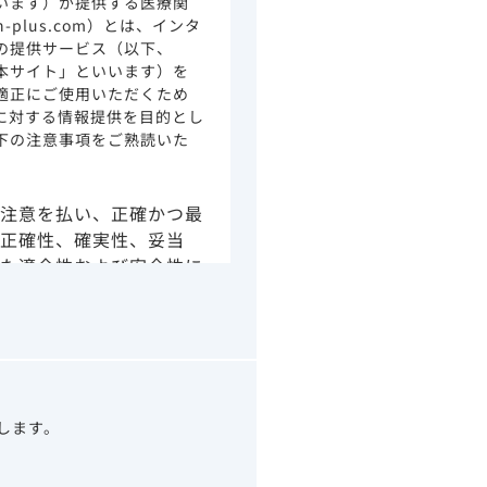
います）が提供する医療関
ion-plus.com）とは、インタ
の提供サービス（以下、
本サイト」といいます）を
適正にご使用いただくため
に対する情報提供を目的とし
下の注意事項をご熟読いた
注意を払い、正確かつ最
正確性、確実性、妥当
た適合性および安全性に
由によるかを問わず、本
より生じる損害について
さい。
の情報は、その製品また
ありません。
うべきアドバイスやサー
望します。
示されている情報は、決
わりになるものでもあり