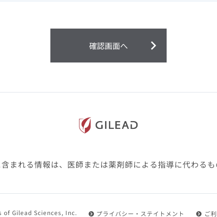
ません。
第２条（会員）
確認画面へ
1.会員とは、医療関係者の方で、本サービスの利用規約（以
にご同意した上で本サービスに登録を申し込みギリアドがこ
2.会員は、本サービスにおける会員向けのサービスを受ける
3.会員は、本サービスを利用するために必要な通信機器、ソ
随して必要となる全ての機器を準備・設置し、本サービスの
料・インターネット接続料を負担するものとします。
4.会員は、設置した機器がギリアドの示す利用環境に適合し
設定により本サービスの利用ができない場合があることを予
た、会員は、自らの費用と責任により、自己の利用環境に応
ものとします。
に含まれる情報は、医師または薬剤師による指導に代わるも
5.会員は、登録した会員情報に変更が生じた場合には、その
置されている会員情報変更ページより、変更の手続きを行う
第３条（利用規約の適用）
 of Gilead Sciences, Inc.
プライバシー・ステイトメント
ご利