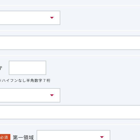
〒
※ハイフンなし半角数字７桁
第一領域
必須