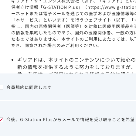
ギリアド・サイエンシズ株式会社（以下、「ギリアド」とい
係者向け情報「G-STATION Plus」（https://www.g-stat
ーネットまたは電子メールを通じての医学および医療情報等
「本サービス」といいます）を行うウェブサイト（以下、「
指し、国内の医療関係者（医師等）を対象に医療用医薬品を
の情報を集約したものであり、国外の医療関係者、一般の方
たものではありません。本サイトのご利用にあたっては、以
だき、同意された場合のみご利用ください。
ギリアドは、本サイトのコンテンツについて細心の
新の情報を提供するように努力をしておりますが、
性、有用性、ご利用になられる皆様の目的に照らし
ついて保証するものではございません。いかなる理
会員規約に同意します
サイトを利用することまたは利用できなかったこと
は一切の責任を負いかねますので、予めご了承くだ
本サイトに含まれる医療用医薬品（開発品を含む）
はその製品の効能、効果を宣伝・広告するものでは
本サイト内の情報は、医師その他医療関係者が行な
今後、G-Station Plusからメールで情報を受け取ることを希
ビスを提供するものではありません。本サイトに表
して、医師その他医療関係者によるアドバイスの代