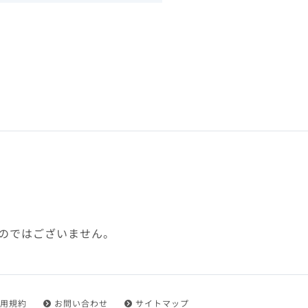
下、「本規約」といいます）
れを承認した方をいいます。
ことができます。
フトウェア、その他それに付
利用に関わる一切の通信
ていない場合や自らの機器の
め了承するものとします。ま
じたセキュリティ対策を行う
のではございません。
都度速やかに本サイト内に設
ものとします。
用規約
お問い合わせ
サイトマップ