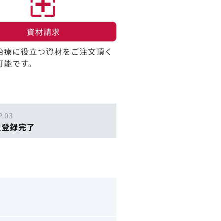
資材請求​
治療に役立つ資材をご注文頂く
可能です。
P.03
員登録完了