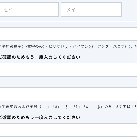
※半角英数字(小文字のみ)・ピリオド(.)・ハイフン(-)・アンダースコア(_)、
ご確認のためもう一度入力してください
※半角英数および記号（「!」「#」「$」「?」「&」「@」のみ）8文字以上
ご確認のためもう一度入力してください