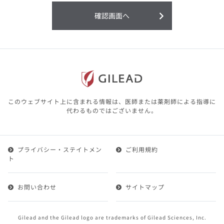
利用することまたは利用できなかったことよ
り生じる損害については一切の責任を負いか
確認画面へ
ねますので、予めご了承ください。
本サイトに含まれる医療用医薬品（開発品を
含む）の情報は、その製品またはその製品の
効能、効果を宣伝・広告するものではありま
せん。
本サイト内の情報は、医師その他医療関係者
が行なうべきアドバイスやサービスを提供す
るものではありません。本サイトに表示され
このウェブサイト上に含まれる情報は、医師または薬剤師による指導に
ている情報は、決して、医師その他医療関係
代わるものではございません。
者によるアドバイスの代わりになるものでも
ありません。
プライバシー・ステイトメン
ご利用規約
第２条（会員）
ト
1.会員とは、医療関係者の方で、本サービスの利用規約
（以下、「本規約」といいます）にご同意した上で本サ
お問い合わせ
サイトマップ
ービスに登録を申し込みギリアドがこれを承認した方を
いいます。
2.会員は、本サービスにおける会員向けのサービスを受
Gilead and the Gilead logo are trademarks of Gilead Sciences, Inc.
けることができます。