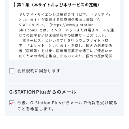
第１条（本サイトおよび本サービスの定義）
ギリアド・サイエンシズ株式会社（以下、「ギリアド」
といいます）が提供する医療関係者向け情報「G-
STATION Plus」（https://www.g-station-
plus.com）とは、インターネットまたは電子メールを通
じての医学および医療情報等の提供サービス（以下、
「本サービス」といいます）を行うウェブサイト（以
下、「本サイト」といいます）を指し、国内の医療関係
者（医師等）を対象に医療用医薬品を適正にご使用いた
だくための情報を集約したものであり、国外の医療関係
者、一般の方に対する情報提供を目的としたものではあ
りません。本サイトのご利用にあたっては、以下の注意
会員規約に同意します
事項をご熟読いただき、同意された場合のみご利用くだ
さい。
ギリアドは、本サイトのコンテンツについて
G-STATION
Plus
からのメール
細心の注意を払い、正確かつ最新の情報を提
供するように努力をしておりますが、正確
今後、G-Station Plusからメールで情報を受け取る
性、確実性、妥当性、有用性、ご利用になら
ことを希望します。
れる皆様の目的に照らした適合性および安全
性について保証するものではございません。
いかなる理由によるかを問わず、本サイトを