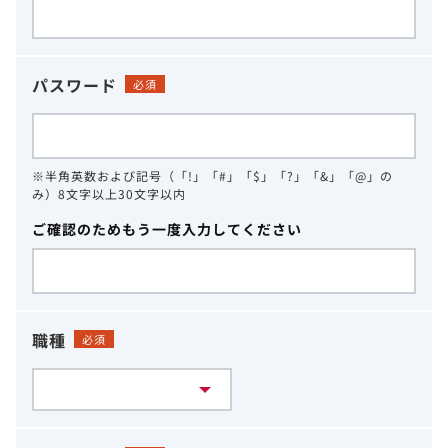
パスワード
必須
※半角英数および記号（「!」「#」「$」「?」「&」「@」の
み）8文字以上30文字以内
ご確認のためもう一度入力してください
職種
必須