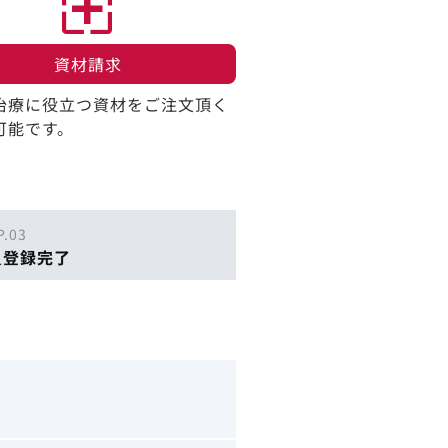
資材請求​
治療に役立つ資材をご注文頂く
可能です。
P.03
員登録完了