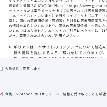
ギリアド・サイエンシズ株式会社（以下、「ギリアド」とい
係者向け情報「G-STATION Plus」（https://www.g-stat
ーネットまたは電子メールを通じての医学および医療情報等
「本サービス」といいます）を行うウェブサイト（以下、「
指し、国内の医療関係者（医師等）を対象に医療用医薬品を
の情報を集約したものであり、国外の医療関係者、一般の方
たものではありません。本サイトのご利用にあたっては、以
だき、同意された場合のみご利用ください。
ギリアドは、本サイトのコンテンツについて細心の
新の情報を提供するように努力をしておりますが、
性、有用性、ご利用になられる皆様の目的に照らし
ついて保証するものではございません。いかなる理
会員規約に同意します
サイトを利用することまたは利用できなかったこと
は一切の責任を負いかねますので、予めご了承くだ
本サイトに含まれる医療用医薬品（開発品を含む）
はその製品の効能、効果を宣伝・広告するものでは
本サイト内の情報は、医師その他医療関係者が行な
今後、G-Station Plusからメールで情報を受け取ることを希
ビスを提供するものではありません。本サイトに表
して、医師その他医療関係者によるアドバイスの代