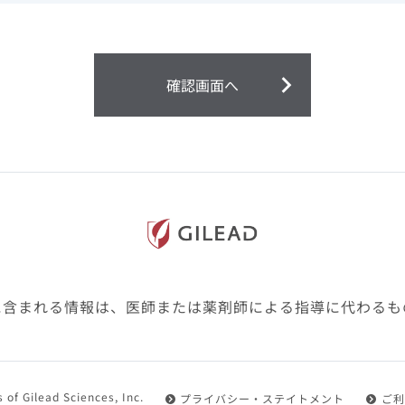
ません。
第２条（会員）
確認画面へ
1.会員とは、医療関係者の方で、本サービスの利用規約（以
にご同意した上で本サービスに登録を申し込みギリアドがこ
2.会員は、本サービスにおける会員向けのサービスを受ける
3.会員は、本サービスを利用するために必要な通信機器、ソ
随して必要となる全ての機器を準備・設置し、本サービスの
料・インターネット接続料を負担するものとします。
4.会員は、設置した機器がギリアドの示す利用環境に適合し
設定により本サービスの利用ができない場合があることを予
た、会員は、自らの費用と責任により、自己の利用環境に応
ものとします。
に含まれる情報は、医師または薬剤師による指導に代わるも
5.会員は、登録した会員情報に変更が生じた場合には、その
置されている会員情報変更ページより、変更の手続きを行う
第３条（利用規約の適用）
 of Gilead Sciences, Inc.
プライバシー・ステイトメント
ご利