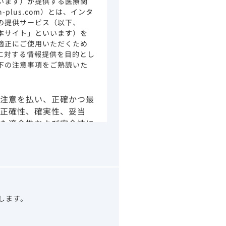
います）が提供する医療関
ion-plus.com）とは、インタ
の提供サービス（以下、
本サイト」といいます）を
適正にご使用いただくため
に対する情報提供を目的とし
下の注意事項をご熟読いた
注意を払い、正確かつ最
正確性、確実性、妥当
た適合性および安全性に
由によるかを問わず、本
より生じる損害について
さい。
の情報は、その製品また
ありません。
うべきアドバイスやサー
望します。
示されている情報は、決
わりになるものでもあり