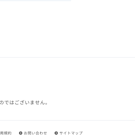
下、「本規約」といいます）
れを承認した方をいいます。
ことができます。
フトウェア、その他それに付
利用に関わる一切の通信
ていない場合や自らの機器の
め了承するものとします。ま
じたセキュリティ対策を行う
のではございません。
都度速やかに本サイト内に設
ものとします。
用規約
お問い合わせ
サイトマップ