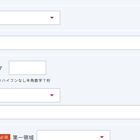
〒
※ハイフンなし半角数字７桁
第一領域
必須