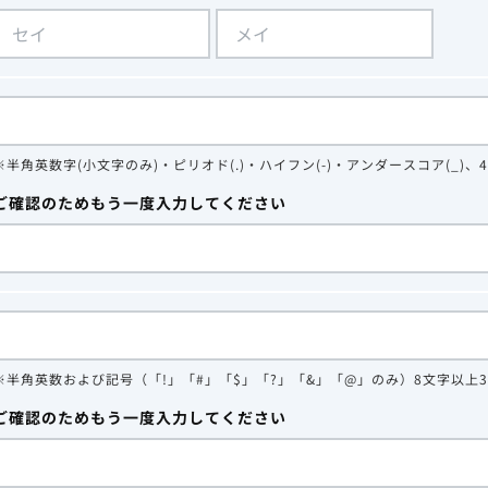
※半角英数字(小文字のみ)・ピリオド(.)・ハイフン(-)・アンダースコア(_)、
ご確認のためもう一度入力してください
※半角英数および記号（「!」「#」「$」「?」「&」「@」のみ）8文字以上
ご確認のためもう一度入力してください