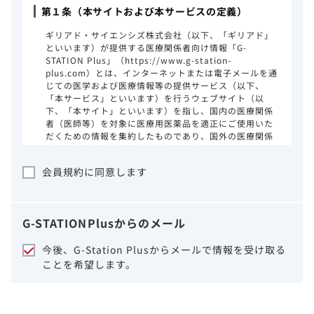
第１条（本サイトおよび本サービスの定義）
ギリアド・サイエンシズ株式会社（以下、「ギリアド」
といいます）が提供する医療関係者向け情報「G-
STATION Plus」（https://www.g-station-
plus.com）とは、インターネットまたは電子メールを通
じての医学および医療情報等の提供サービス（以下、
「本サービス」といいます）を行うウェブサイト（以
下、「本サイト」といいます）を指し、国内の医療関係
者（医師等）を対象に医療用医薬品を適正にご使用いた
だくための情報を集約したものであり、国外の医療関係
者、一般の方に対する情報提供を目的としたものではあ
りません。本サイトのご利用にあたっては、以下の注意
会員規約に同意します
事項をご熟読いただき、同意された場合のみご利用くだ
さい。
ギリアドは、本サイトのコンテンツについて
G-STATION
Plus
からのメール
細心の注意を払い、正確かつ最新の情報を提
供するように努力をしておりますが、正確
今後、G-Station Plusからメールで情報を受け取る
性、確実性、妥当性、有用性、ご利用になら
ことを希望します。
れる皆様の目的に照らした適合性および安全
性について保証するものではございません。
いかなる理由によるかを問わず、本サイトを