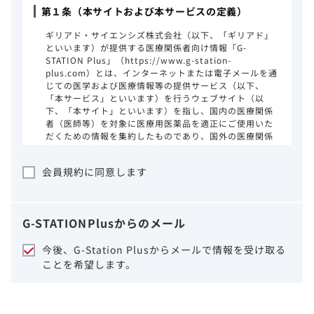
第１条（本サイトおよび本サービスの定義）
ギリアド・サイエンシズ株式会社（以下、「ギリアド」
といいます）が提供する医療関係者向け情報「G-
STATION Plus」（https://www.g-station-
plus.com）とは、インターネットまたは電子メールを通
じての医学および医療情報等の提供サービス（以下、
「本サービス」といいます）を行うウェブサイト（以
下、「本サイト」といいます）を指し、国内の医療関係
者（医師等）を対象に医療用医薬品を適正にご使用いた
だくための情報を集約したものであり、国外の医療関係
者、一般の方に対する情報提供を目的としたものではあ
りません。本サイトのご利用にあたっては、以下の注意
会員規約に同意します
事項をご熟読いただき、同意された場合のみご利用くだ
さい。
ギリアドは、本サイトのコンテンツについて
G-STATION
Plus
からのメール
細心の注意を払い、正確かつ最新の情報を提
供するように努力をしておりますが、正確
今後、G-Station Plusからメールで情報を受け取る
性、確実性、妥当性、有用性、ご利用になら
ことを希望します。
れる皆様の目的に照らした適合性および安全
性について保証するものではございません。
いかなる理由によるかを問わず、本サイトを