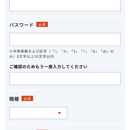
パスワード
必須
※半角英数および記号（「!」「#」「$」「?」「&」「@」の
み）8文字以上30文字以内
ご確認のためもう一度入力してください
職種
必須