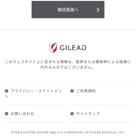
利用することまたは利用できなかったことよ
り生じる損害については一切の責任を負いか
確認画面へ
ねますので、予めご了承ください。
本サイトに含まれる医療用医薬品（開発品を
含む）の情報は、その製品またはその製品の
効能、効果を宣伝・広告するものではありま
せん。
本サイト内の情報は、医師その他医療関係者
が行なうべきアドバイスやサービスを提供す
るものではありません。本サイトに表示され
このウェブサイト上に含まれる情報は、医師または薬剤師による指導に
ている情報は、決して、医師その他医療関係
代わるものではございません。
者によるアドバイスの代わりになるものでも
ありません。
プライバシー・ステイトメン
ご利用規約
第２条（会員）
ト
1.会員とは、医療関係者の方で、本サービスの利用規約
（以下、「本規約」といいます）にご同意した上で本サ
お問い合わせ
サイトマップ
ービスに登録を申し込みギリアドがこれを承認した方を
いいます。
2.会員は、本サービスにおける会員向けのサービスを受
Gilead and the Gilead logo are trademarks of Gilead Sciences, Inc.
けることができます。