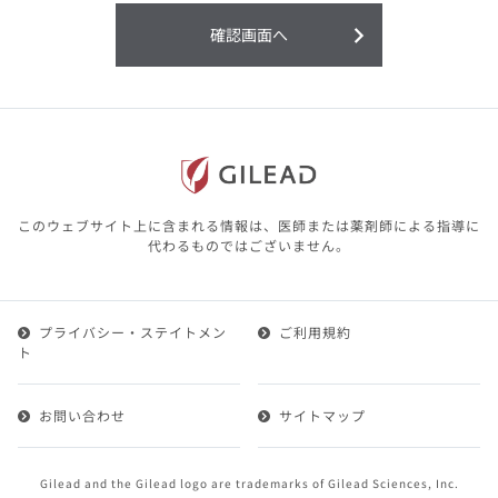
利用することまたは利用できなかったことよ
り生じる損害については一切の責任を負いか
確認画面へ
ねますので、予めご了承ください。
本サイトに含まれる医療用医薬品（開発品を
含む）の情報は、その製品またはその製品の
効能、効果を宣伝・広告するものではありま
せん。
本サイト内の情報は、医師その他医療関係者
が行なうべきアドバイスやサービスを提供す
るものではありません。本サイトに表示され
このウェブサイト上に含まれる情報は、医師または薬剤師による指導に
ている情報は、決して、医師その他医療関係
代わるものではございません。
者によるアドバイスの代わりになるものでも
ありません。
プライバシー・ステイトメン
ご利用規約
第２条（会員）
ト
1.会員とは、医療関係者の方で、本サービスの利用規約
（以下、「本規約」といいます）にご同意した上で本サ
お問い合わせ
サイトマップ
ービスに登録を申し込みギリアドがこれを承認した方を
いいます。
2.会員は、本サービスにおける会員向けのサービスを受
Gilead and the Gilead logo are trademarks of Gilead Sciences, Inc.
けることができます。