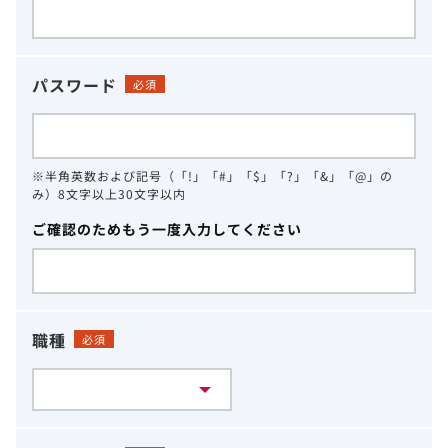
パスワード
必須
※半角英数および記号（「!」「#」「$」「?」「&」「@」の
み）8文字以上30文字以内
ご確認のためもう一度入力してください
職種
必須