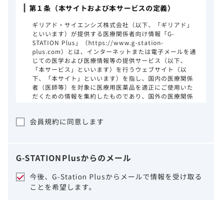
第１条（本サイトおよび本サービスの定義）
ギリアド・サイエンシズ株式会社（以下、「ギリアド」
といいます）が提供する医療関係者向け情報「G-
STATION Plus」（https://www.g-station-
plus.com）とは、インターネットまたは電子メールを通
じての医学および医療情報等の提供サービス（以下、
「本サービス」といいます）を行うウェブサイト（以
下、「本サイト」といいます）を指し、国内の医療関係
者（医師等）を対象に医療用医薬品を適正にご使用いた
だくための情報を集約したものであり、国外の医療関係
者、一般の方に対する情報提供を目的としたものではあ
りません。本サイトのご利用にあたっては、以下の注意
会員規約に同意します
事項をご熟読いただき、同意された場合のみご利用くだ
さい。
ギリアドは、本サイトのコンテンツについて
G-STATION
Plus
からのメール
細心の注意を払い、正確かつ最新の情報を提
供するように努力をしておりますが、正確
今後、G-Station Plusからメールで情報を受け取る
性、確実性、妥当性、有用性、ご利用になら
ことを希望します。
れる皆様の目的に照らした適合性および安全
性について保証するものではございません。
いかなる理由によるかを問わず、本サイトを