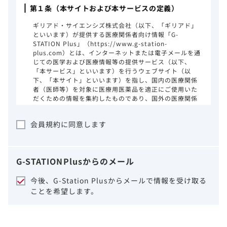
第１条（本サイトおよび本サービスの定義）
ギリアド・サイエンシズ株式会社（以下、「ギリアド」
といいます）が提供する医療関係者向け情報「G-
STATION Plus」（https://www.g-station-
plus.com）とは、インターネットまたは電子メールを通
じての医学および医療情報等の提供サービス（以下、
「本サービス」といいます）を行うウェブサイト（以
下、「本サイト」といいます）を指し、国内の医療関係
者（医師等）を対象に医療用医薬品を適正にご使用いた
だくための情報を集約したものであり、国外の医療関係
者、一般の方に対する情報提供を目的としたものではあ
りません。本サイトのご利用にあたっては、以下の注意
会員規約に同意します
事項をご熟読いただき、同意された場合のみご利用くだ
さい。
ギリアドは、本サイトのコンテンツについて
G-STATION
Plus
からのメール
細心の注意を払い、正確かつ最新の情報を提
供するように努力をしておりますが、正確
今後、G-Station Plusからメールで情報を受け取る
性、確実性、妥当性、有用性、ご利用になら
ことを希望します。
れる皆様の目的に照らした適合性および安全
性について保証するものではございません。
いかなる理由によるかを問わず、本サイトを