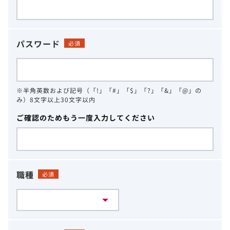
パスワード
必須
※半角英数および記号（「!」「#」「$」「?」「&」「@」の
み）8文字以上30文字以内
ご確認のためもう一度入力してください
職種
必須