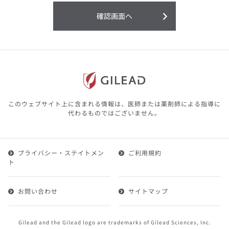
利用することまたは利用できなかったことよ
り生じる損害については一切の責任を負いか
確認画面へ
ねますので、予めご了承ください。
本サイトに含まれる医療用医薬品（開発品を
含む）の情報は、その製品またはその製品の
効能、効果を宣伝・広告するものではありま
せん。
本サイト内の情報は、医師その他医療関係者
が行なうべきアドバイスやサービスを提供す
るものではありません。本サイトに表示され
このウェブサイト上に含まれる情報は、医師または薬剤師による指導に
ている情報は、決して、医師その他医療関係
代わるものではございません。
者によるアドバイスの代わりになるものでも
ありません。
プライバシー・ステイトメン
ご利用規約
第２条（会員）
ト
1.会員とは、医療関係者の方で、本サービスの利用規約
（以下、「本規約」といいます）にご同意した上で本サ
お問い合わせ
サイトマップ
ービスに登録を申し込みギリアドがこれを承認した方を
いいます。
2.会員は、本サービスにおける会員向けのサービスを受
Gilead and the Gilead logo are trademarks of Gilead Sciences, Inc.
けることができます。