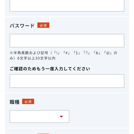
パスワード
必須
※半角英数および記号（「!」「#」「$」「?」「&」「@」の
み）8文字以上30文字以内
ご確認のためもう一度入力してください
職種
必須