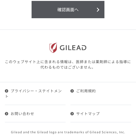
利用することまたは利用できなかったことよ
り生じる損害については一切の責任を負いか
確認画面へ
ねますので、予めご了承ください。
本サイトに含まれる医療用医薬品（開発品を
含む）の情報は、その製品またはその製品の
効能、効果を宣伝・広告するものではありま
せん。
本サイト内の情報は、医師その他医療関係者
が行なうべきアドバイスやサービスを提供す
るものではありません。本サイトに表示され
このウェブサイト上に含まれる情報は、医師または薬剤師による指導に
ている情報は、決して、医師その他医療関係
代わるものではございません。
者によるアドバイスの代わりになるものでも
ありません。
プライバシー・ステイトメン
ご利用規約
第２条（会員）
ト
1.会員とは、医療関係者の方で、本サービスの利用規約
（以下、「本規約」といいます）にご同意した上で本サ
お問い合わせ
サイトマップ
ービスに登録を申し込みギリアドがこれを承認した方を
いいます。
2.会員は、本サービスにおける会員向けのサービスを受
Gilead and the Gilead logo are trademarks of Gilead Sciences, Inc.
けることができます。