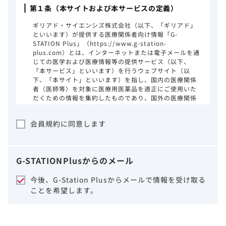
第１条（本サイトおよび本サービスの定義）
ギリアド・サイエンシズ株式会社（以下、「ギリアド」
といいます）が提供する医療関係者向け情報「G-
STATION Plus」（https://www.g-station-
plus.com）とは、インターネットまたは電子メールを通
じての医学および医療情報等の提供サービス（以下、
「本サービス」といいます）を行うウェブサイト（以
下、「本サイト」といいます）を指し、国内の医療関係
者（医師等）を対象に医療用医薬品を適正にご使用いた
だくための情報を集約したものであり、国外の医療関係
者、一般の方に対する情報提供を目的としたものではあ
りません。本サイトのご利用にあたっては、以下の注意
会員規約に同意します
事項をご熟読いただき、同意された場合のみご利用くだ
さい。
ギリアドは、本サイトのコンテンツについて
G-STATION
Plus
からのメール
細心の注意を払い、正確かつ最新の情報を提
供するように努力をしておりますが、正確
今後、G-Station Plusからメールで情報を受け取る
性、確実性、妥当性、有用性、ご利用になら
ことを希望します。
れる皆様の目的に照らした適合性および安全
性について保証するものではございません。
いかなる理由によるかを問わず、本サイトを