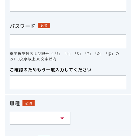
パスワード
必須
※半角英数および記号（「!」「#」「$」「?」「&」「@」の
み）8文字以上30文字以内
ご確認のためもう一度入力してください
職種
必須