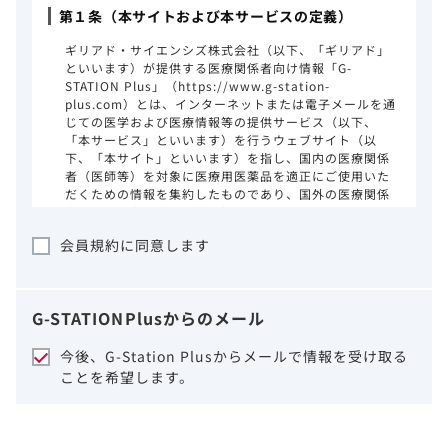
第１条（本サイトおよび本サービスの定義）
ギリアド・サイエンシズ株式会社（以下、「ギリアド」
といいます）が提供する医療関係者向け情報「G-
STATION Plus」（https://www.g-station-
plus.com）とは、インターネットまたは電子メールを通
じての医学および医療情報等の提供サービス（以下、
「本サービス」といいます）を行うウェブサイト（以
下、「本サイト」といいます）を指し、国内の医療関係
者（医師等）を対象に医療用医薬品を適正にご使用いた
だくための情報を集約したものであり、国外の医療関係
者、一般の方に対する情報提供を目的としたものではあ
りません。本サイトのご利用にあたっては、以下の注意
会員規約に同意します
事項をご熟読いただき、同意された場合のみご利用くだ
さい。
ギリアドは、本サイトのコンテンツについて
G-STATION
Plus
からのメール
細心の注意を払い、正確かつ最新の情報を提
供するように努力をしておりますが、正確
今後、G-Station Plusからメールで情報を受け取る
性、確実性、妥当性、有用性、ご利用になら
ことを希望します。
れる皆様の目的に照らした適合性および安全
性について保証するものではございません。
いかなる理由によるかを問わず、本サイトを