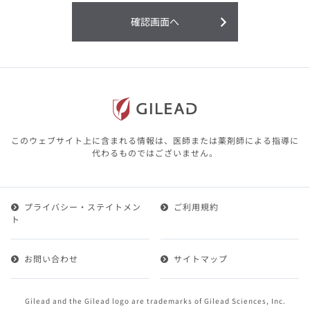
利用することまたは利用できなかったことよ
り生じる損害については一切の責任を負いか
確認画面へ
ねますので、予めご了承ください。
本サイトに含まれる医療用医薬品（開発品を
含む）の情報は、その製品またはその製品の
効能、効果を宣伝・広告するものではありま
せん。
本サイト内の情報は、医師その他医療関係者
が行なうべきアドバイスやサービスを提供す
るものではありません。本サイトに表示され
このウェブサイト上に含まれる情報は、医師または薬剤師による指導に
ている情報は、決して、医師その他医療関係
代わるものではございません。
者によるアドバイスの代わりになるものでも
ありません。
プライバシー・ステイトメン
ご利用規約
第２条（会員）
ト
1.会員とは、医療関係者の方で、本サービスの利用規約
（以下、「本規約」といいます）にご同意した上で本サ
お問い合わせ
サイトマップ
ービスに登録を申し込みギリアドがこれを承認した方を
いいます。
2.会員は、本サービスにおける会員向けのサービスを受
Gilead and the Gilead logo are trademarks of Gilead Sciences, Inc.
けることができます。