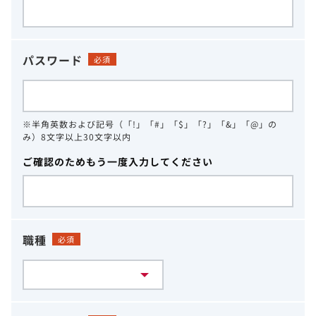
パスワード
必須
※半角英数および記号（「!」「#」「$」「?」「&」「@」の
み）8文字以上30文字以内
ご確認のためもう一度入力してください
職種
必須