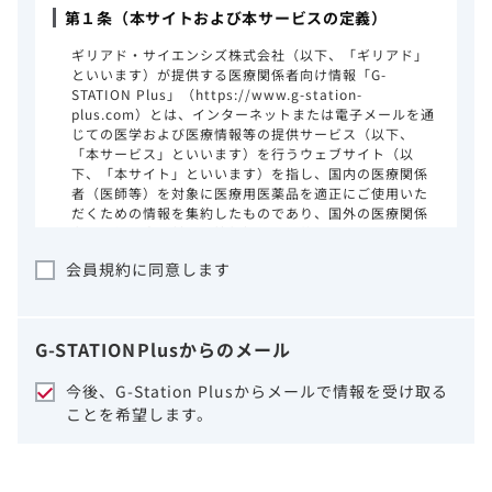
第１条（本サイトおよび本サービスの定義）
ギリアド・サイエンシズ株式会社（以下、「ギリアド」
といいます）が提供する医療関係者向け情報「G-
STATION Plus」（https://www.g-station-
plus.com）とは、インターネットまたは電子メールを通
じての医学および医療情報等の提供サービス（以下、
「本サービス」といいます）を行うウェブサイト（以
下、「本サイト」といいます）を指し、国内の医療関係
者（医師等）を対象に医療用医薬品を適正にご使用いた
だくための情報を集約したものであり、国外の医療関係
者、一般の方に対する情報提供を目的としたものではあ
りません。本サイトのご利用にあたっては、以下の注意
会員規約に同意します
事項をご熟読いただき、同意された場合のみご利用くだ
さい。
ギリアドは、本サイトのコンテンツについて
G-STATION
Plus
からのメール
細心の注意を払い、正確かつ最新の情報を提
供するように努力をしておりますが、正確
今後、G-Station Plusからメールで情報を受け取る
性、確実性、妥当性、有用性、ご利用になら
ことを希望します。
れる皆様の目的に照らした適合性および安全
性について保証するものではございません。
いかなる理由によるかを問わず、本サイトを