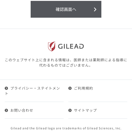
利用することまたは利用できなかったことよ
り生じる損害については一切の責任を負いか
確認画面へ
ねますので、予めご了承ください。
本サイトに含まれる医療用医薬品（開発品を
含む）の情報は、その製品またはその製品の
効能、効果を宣伝・広告するものではありま
せん。
本サイト内の情報は、医師その他医療関係者
が行なうべきアドバイスやサービスを提供す
るものではありません。本サイトに表示され
このウェブサイト上に含まれる情報は、医師または薬剤師による指導に
ている情報は、決して、医師その他医療関係
代わるものではございません。
者によるアドバイスの代わりになるものでも
ありません。
プライバシー・ステイトメン
ご利用規約
第２条（会員）
ト
1.会員とは、医療関係者の方で、本サービスの利用規約
（以下、「本規約」といいます）にご同意した上で本サ
お問い合わせ
サイトマップ
ービスに登録を申し込みギリアドがこれを承認した方を
いいます。
2.会員は、本サービスにおける会員向けのサービスを受
Gilead and the Gilead logo are trademarks of Gilead Sciences, Inc.
けることができます。