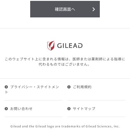
利用することまたは利用できなかったことよ
り生じる損害については一切の責任を負いか
確認画面へ
ねますので、予めご了承ください。
本サイトに含まれる医療用医薬品（開発品を
含む）の情報は、その製品またはその製品の
効能、効果を宣伝・広告するものではありま
せん。
本サイト内の情報は、医師その他医療関係者
が行なうべきアドバイスやサービスを提供す
るものではありません。本サイトに表示され
このウェブサイト上に含まれる情報は、医師または薬剤師による指導に
ている情報は、決して、医師その他医療関係
代わるものではございません。
者によるアドバイスの代わりになるものでも
ありません。
プライバシー・ステイトメン
ご利用規約
第２条（会員）
ト
1.会員とは、医療関係者の方で、本サービスの利用規約
（以下、「本規約」といいます）にご同意した上で本サ
お問い合わせ
サイトマップ
ービスに登録を申し込みギリアドがこれを承認した方を
いいます。
2.会員は、本サービスにおける会員向けのサービスを受
Gilead and the Gilead logo are trademarks of Gilead Sciences, Inc.
けることができます。