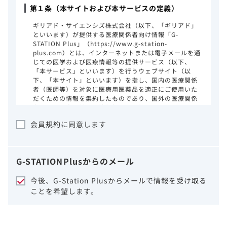
第１条（本サイトおよび本サービスの定義）
ギリアド・サイエンシズ株式会社（以下、「ギリアド」
といいます）が提供する医療関係者向け情報「G-
STATION Plus」（https://www.g-station-
plus.com）とは、インターネットまたは電子メールを通
じての医学および医療情報等の提供サービス（以下、
「本サービス」といいます）を行うウェブサイト（以
下、「本サイト」といいます）を指し、国内の医療関係
者（医師等）を対象に医療用医薬品を適正にご使用いた
だくための情報を集約したものであり、国外の医療関係
者、一般の方に対する情報提供を目的としたものではあ
りません。本サイトのご利用にあたっては、以下の注意
会員規約に同意します
事項をご熟読いただき、同意された場合のみご利用くだ
さい。
ギリアドは、本サイトのコンテンツについて
G-STATION
Plus
からのメール
細心の注意を払い、正確かつ最新の情報を提
供するように努力をしておりますが、正確
今後、G-Station Plusからメールで情報を受け取る
性、確実性、妥当性、有用性、ご利用になら
ことを希望します。
れる皆様の目的に照らした適合性および安全
性について保証するものではございません。
いかなる理由によるかを問わず、本サイトを