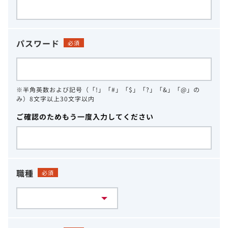
パスワード
必須
※半角英数および記号（「!」「#」「$」「?」「&」「@」の
み）8文字以上30文字以内
ご確認のためもう一度入力してください
職種
必須