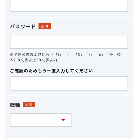
パスワード
必須
※半角英数および記号（「!」「#」「$」「?」「&」「@」の
み）8文字以上30文字以内
ご確認のためもう一度入力してください
職種
必須