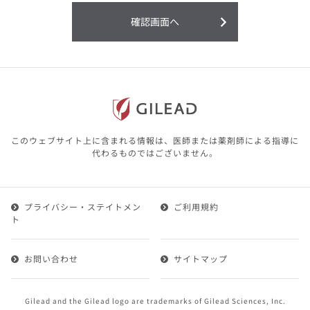
利用することまたは利用できなかったことよ
り生じる損害については一切の責任を負いか
確認画面へ
ねますので、予めご了承ください。
本サイトに含まれる医療用医薬品（開発品を
含む）の情報は、その製品またはその製品の
効能、効果を宣伝・広告するものではありま
せん。
本サイト内の情報は、医師その他医療関係者
が行なうべきアドバイスやサービスを提供す
るものではありません。本サイトに表示され
このウェブサイト上に含まれる情報は、医師または薬剤師による指導に
ている情報は、決して、医師その他医療関係
代わるものではございません。
者によるアドバイスの代わりになるものでも
ありません。
プライバシー・ステイトメン
ご利用規約
第２条（会員）
ト
1.会員とは、医療関係者の方で、本サービスの利用規約
（以下、「本規約」といいます）にご同意した上で本サ
お問い合わせ
サイトマップ
ービスに登録を申し込みギリアドがこれを承認した方を
いいます。
2.会員は、本サービスにおける会員向けのサービスを受
Gilead and the Gilead logo are trademarks of Gilead Sciences, Inc.
けることができます。