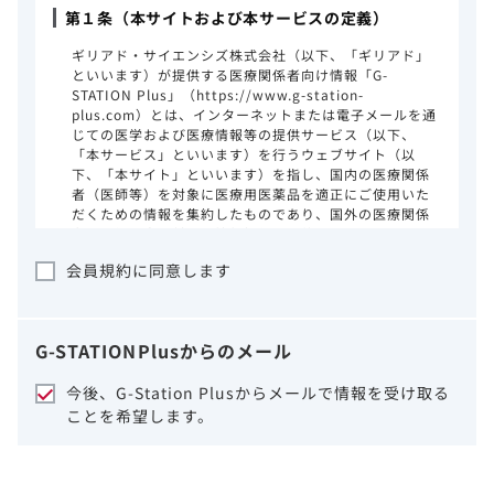
第１条（本サイトおよび本サービスの定義）
ギリアド・サイエンシズ株式会社（以下、「ギリアド」
といいます）が提供する医療関係者向け情報「G-
STATION Plus」（https://www.g-station-
plus.com）とは、インターネットまたは電子メールを通
じての医学および医療情報等の提供サービス（以下、
「本サービス」といいます）を行うウェブサイト（以
下、「本サイト」といいます）を指し、国内の医療関係
者（医師等）を対象に医療用医薬品を適正にご使用いた
だくための情報を集約したものであり、国外の医療関係
者、一般の方に対する情報提供を目的としたものではあ
りません。本サイトのご利用にあたっては、以下の注意
会員規約に同意します
事項をご熟読いただき、同意された場合のみご利用くだ
さい。
ギリアドは、本サイトのコンテンツについて
G-STATION
Plus
からのメール
細心の注意を払い、正確かつ最新の情報を提
供するように努力をしておりますが、正確
今後、G-Station Plusからメールで情報を受け取る
性、確実性、妥当性、有用性、ご利用になら
ことを希望します。
れる皆様の目的に照らした適合性および安全
性について保証するものではございません。
いかなる理由によるかを問わず、本サイトを