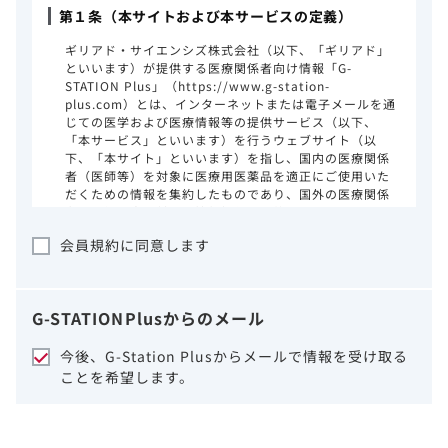
第１条（本サイトおよび本サービスの定義）
ギリアド・サイエンシズ株式会社（以下、「ギリアド」
といいます）が提供する医療関係者向け情報「G-
STATION Plus」（https://www.g-station-
plus.com）とは、インターネットまたは電子メールを通
じての医学および医療情報等の提供サービス（以下、
「本サービス」といいます）を行うウェブサイト（以
下、「本サイト」といいます）を指し、国内の医療関係
者（医師等）を対象に医療用医薬品を適正にご使用いた
だくための情報を集約したものであり、国外の医療関係
者、一般の方に対する情報提供を目的としたものではあ
りません。本サイトのご利用にあたっては、以下の注意
会員規約に同意します
事項をご熟読いただき、同意された場合のみご利用くだ
さい。
ギリアドは、本サイトのコンテンツについて
G-STATION
Plus
からのメール
細心の注意を払い、正確かつ最新の情報を提
供するように努力をしておりますが、正確
今後、G-Station Plusからメールで情報を受け取る
性、確実性、妥当性、有用性、ご利用になら
ことを希望します。
れる皆様の目的に照らした適合性および安全
性について保証するものではございません。
いかなる理由によるかを問わず、本サイトを