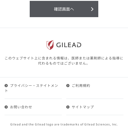
利用することまたは利用できなかったことよ
り生じる損害については一切の責任を負いか
確認画面へ
ねますので、予めご了承ください。
本サイトに含まれる医療用医薬品（開発品を
含む）の情報は、その製品またはその製品の
効能、効果を宣伝・広告するものではありま
せん。
本サイト内の情報は、医師その他医療関係者
が行なうべきアドバイスやサービスを提供す
るものではありません。本サイトに表示され
このウェブサイト上に含まれる情報は、医師または薬剤師による指導に
ている情報は、決して、医師その他医療関係
代わるものではございません。
者によるアドバイスの代わりになるものでも
ありません。
プライバシー・ステイトメン
ご利用規約
第２条（会員）
ト
1.会員とは、医療関係者の方で、本サービスの利用規約
（以下、「本規約」といいます）にご同意した上で本サ
お問い合わせ
サイトマップ
ービスに登録を申し込みギリアドがこれを承認した方を
いいます。
2.会員は、本サービスにおける会員向けのサービスを受
Gilead and the Gilead logo are trademarks of Gilead Sciences, Inc.
けることができます。