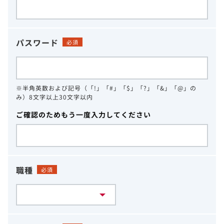
パスワード
必須
※半角英数および記号（「!」「#」「$」「?」「&」「@」の
み）8文字以上30文字以内
ご確認のためもう一度入力してください
職種
必須