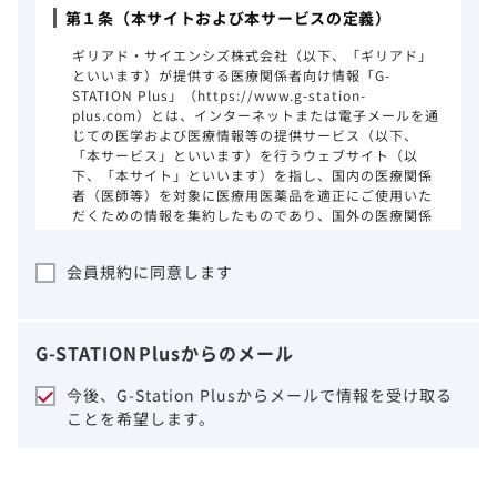
第１条（本サイトおよび本サービスの定義）
ギリアド・サイエンシズ株式会社（以下、「ギリアド」
といいます）が提供する医療関係者向け情報「G-
STATION Plus」（https://www.g-station-
plus.com）とは、インターネットまたは電子メールを通
じての医学および医療情報等の提供サービス（以下、
「本サービス」といいます）を行うウェブサイト（以
下、「本サイト」といいます）を指し、国内の医療関係
者（医師等）を対象に医療用医薬品を適正にご使用いた
だくための情報を集約したものであり、国外の医療関係
者、一般の方に対する情報提供を目的としたものではあ
りません。本サイトのご利用にあたっては、以下の注意
会員規約に同意します
事項をご熟読いただき、同意された場合のみご利用くだ
さい。
ギリアドは、本サイトのコンテンツについて
G-STATION
Plus
からのメール
細心の注意を払い、正確かつ最新の情報を提
供するように努力をしておりますが、正確
今後、G-Station Plusからメールで情報を受け取る
性、確実性、妥当性、有用性、ご利用になら
ことを希望します。
れる皆様の目的に照らした適合性および安全
性について保証するものではございません。
いかなる理由によるかを問わず、本サイトを