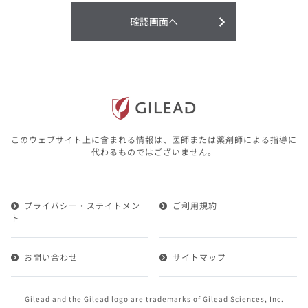
利用することまたは利用できなかったことよ
り生じる損害については一切の責任を負いか
確認画面へ
ねますので、予めご了承ください。
本サイトに含まれる医療用医薬品（開発品を
含む）の情報は、その製品またはその製品の
効能、効果を宣伝・広告するものではありま
せん。
本サイト内の情報は、医師その他医療関係者
が行なうべきアドバイスやサービスを提供す
るものではありません。本サイトに表示され
このウェブサイト上に含まれる情報は、医師または薬剤師による指導に
ている情報は、決して、医師その他医療関係
代わるものではございません。
者によるアドバイスの代わりになるものでも
ありません。
プライバシー・ステイトメン
ご利用規約
第２条（会員）
ト
1.会員とは、医療関係者の方で、本サービスの利用規約
（以下、「本規約」といいます）にご同意した上で本サ
お問い合わせ
サイトマップ
ービスに登録を申し込みギリアドがこれを承認した方を
いいます。
2.会員は、本サービスにおける会員向けのサービスを受
Gilead and the Gilead logo are trademarks of Gilead Sciences, Inc.
けることができます。