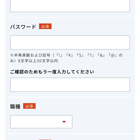
パスワード
必須
※半角英数および記号（「!」「#」「$」「?」「&」「@」の
み）8文字以上30文字以内
ご確認のためもう一度入力してください
職種
必須