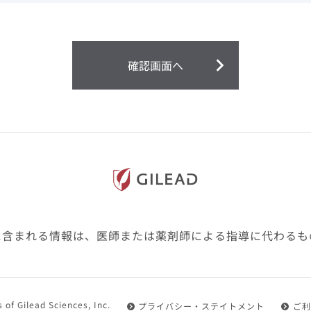
ません。
第２条（会員）
確認画面へ
1.会員とは、医療関係者の方で、本サービスの利用規約（以
にご同意した上で本サービスに登録を申し込みギリアドがこ
2.会員は、本サービスにおける会員向けのサービスを受ける
3.会員は、本サービスを利用するために必要な通信機器、ソ
随して必要となる全ての機器を準備・設置し、本サービスの
料・インターネット接続料を負担するものとします。
4.会員は、設置した機器がギリアドの示す利用環境に適合し
設定により本サービスの利用ができない場合があることを予
た、会員は、自らの費用と責任により、自己の利用環境に応
ものとします。
に含まれる情報は、医師または薬剤師による指導に代わるも
5.会員は、登録した会員情報に変更が生じた場合には、その
置されている会員情報変更ページより、変更の手続きを行う
第３条（利用規約の適用）
 of Gilead Sciences, Inc.
プライバシー・ステイトメント
ご利