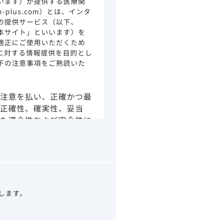
います）が提供する医療関
ion-plus.com）とは、インタ
の提供サービス（以下、
本サイト」といいます）を
適正にご使用いただくため
に対する情報提供を目的とし
下の注意事項をご熟読いた
注意を払い、正確かつ最
正確性、確実性、妥当
た適合性および安全性に
由によるかを問わず、本
より生じる損害について
さい。
の情報は、その製品また
ありません。
うべきアドバイスやサー
望します。
示されている情報は、決
わりになるものでもあり