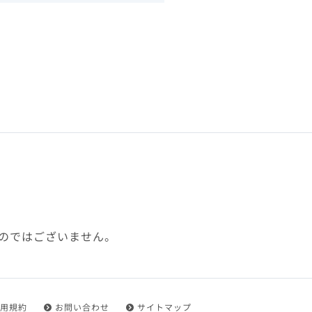
下、「本規約」といいます）
れを承認した方をいいます。
ことができます。
フトウェア、その他それに付
利用に関わる一切の通信
ていない場合や自らの機器の
め了承するものとします。ま
じたセキュリティ対策を行う
のではございません。
都度速やかに本サイト内に設
ものとします。
用規約
お問い合わせ
サイトマップ