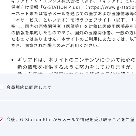
ギリアド・サイエンシズ株式会社（以下、「ギリアド」とい
係者向け情報「G-STATION Plus」（https://www.g-stat
ーネットまたは電子メールを通じての医学および医療情報等
「本サービス」といいます）を行うウェブサイト（以下、「
指し、国内の医療関係者（医師等）を対象に医療用医薬品を
の情報を集約したものであり、国外の医療関係者、一般の方
たものではありません。本サイトのご利用にあたっては、以
だき、同意された場合のみご利用ください。
ギリアドは、本サイトのコンテンツについて細心の
新の情報を提供するように努力をしておりますが、
性、有用性、ご利用になられる皆様の目的に照らし
ついて保証するものではございません。いかなる理
会員規約に同意します
サイトを利用することまたは利用できなかったこと
は一切の責任を負いかねますので、予めご了承くだ
本サイトに含まれる医療用医薬品（開発品を含む）
はその製品の効能、効果を宣伝・広告するものでは
本サイト内の情報は、医師その他医療関係者が行な
今後、G-Station Plusからメールで情報を受け取ることを希
ビスを提供するものではありません。本サイトに表
して、医師その他医療関係者によるアドバイスの代