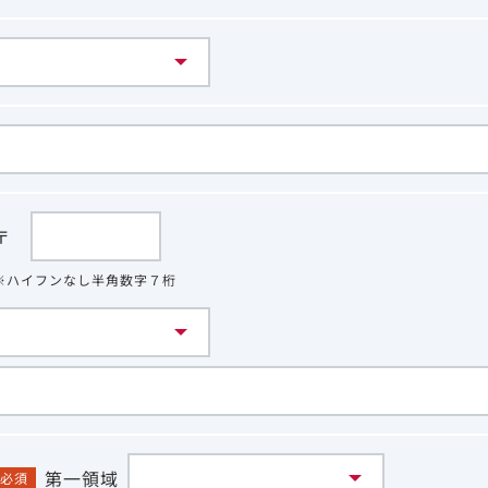
〒
※ハイフンなし半角数字７桁
第一領域
必須