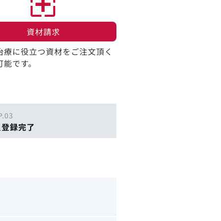
資材請求​
治療に役立つ資材をご注文頂く
可能です。
P.03
員登録完了