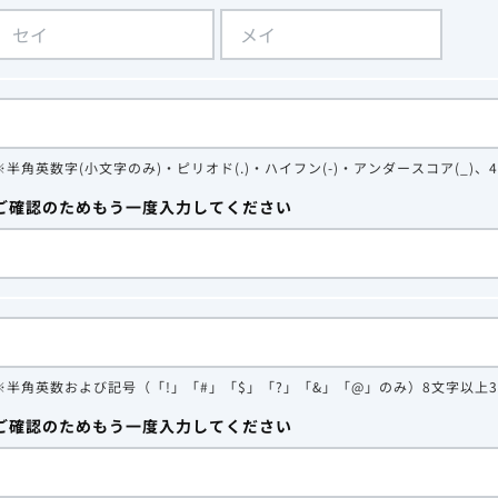
※半角英数字(小文字のみ)・ピリオド(.)・ハイフン(-)・アンダースコア(_)、
ご確認のためもう一度入力してください
※半角英数および記号（「!」「#」「$」「?」「&」「@」のみ）8文字以上
ご確認のためもう一度入力してください