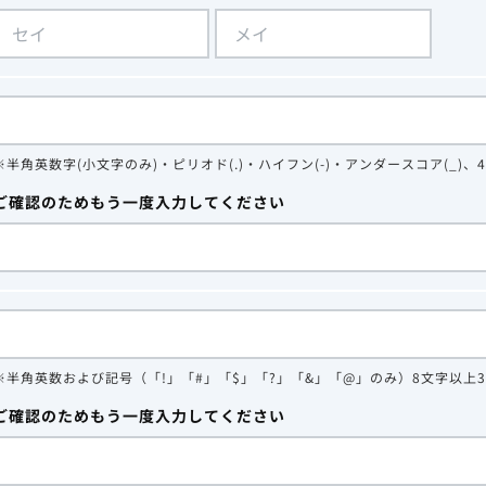
※半角英数字(小文字のみ)・ピリオド(.)・ハイフン(-)・アンダースコア(_)、
ご確認のためもう一度入力してください
※半角英数および記号（「!」「#」「$」「?」「&」「@」のみ）8文字以上
ご確認のためもう一度入力してください