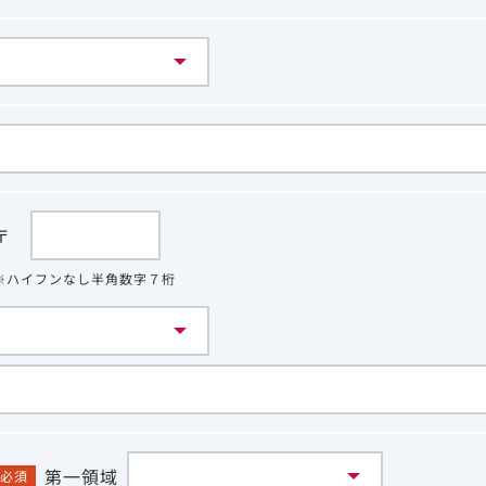
〒
※ハイフンなし半角数字７桁
第一領域
必須