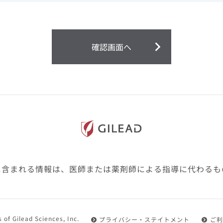
ません。
第２条（会員）
確認画面へ
1.会員とは、医療関係者の方で、本サービスの利用規約（以
にご同意した上で本サービスに登録を申し込みギリアドがこ
2.会員は、本サービスにおける会員向けのサービスを受ける
3.会員は、本サービスを利用するために必要な通信機器、ソ
随して必要となる全ての機器を準備・設置し、本サービスの
料・インターネット接続料を負担するものとします。
4.会員は、設置した機器がギリアドの示す利用環境に適合し
設定により本サービスの利用ができない場合があることを予
た、会員は、自らの費用と責任により、自己の利用環境に応
ものとします。
に含まれる情報は、医師または薬剤師による指導に代わるも
5.会員は、登録した会員情報に変更が生じた場合には、その
置されている会員情報変更ページより、変更の手続きを行う
第３条（利用規約の適用）
 of Gilead Sciences, Inc.
プライバシー・ステイトメント
ご利