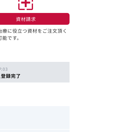
資材請求​
治療に役立つ資材をご注文頂く
可能です。
P.03
員登録完了