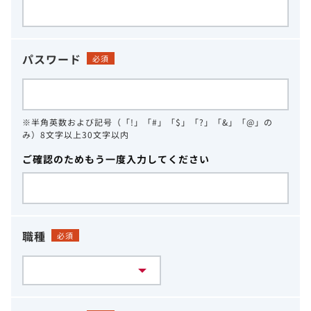
パスワード
必須
※半角英数および記号（「!」「#」「$」「?」「&」「@」の
み）8文字以上30文字以内
ご確認のためもう一度入力してください
職種
必須