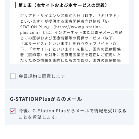
第１条（本サイトおよび本サービスの定義）
ギリアド・サイエンシズ株式会社（以下、「ギリアド」
といいます）が提供する医療関係者向け情報「G-
STATION Plus」（https://www.g-station-
plus.com）とは、インターネットまたは電子メールを通
じての医学および医療情報等の提供サービス（以下、
「本サービス」といいます）を行うウェブサイト（以
下、「本サイト」といいます）を指し、国内の医療関係
者（医師等）を対象に医療用医薬品を適正にご使用いた
だくための情報を集約したものであり、国外の医療関係
者、一般の方に対する情報提供を目的としたものではあ
りません。本サイトのご利用にあたっては、以下の注意
会員規約に同意します
事項をご熟読いただき、同意された場合のみご利用くだ
さい。
ギリアドは、本サイトのコンテンツについて
G-STATION
Plus
からのメール
細心の注意を払い、正確かつ最新の情報を提
供するように努力をしておりますが、正確
今後、G-Station Plusからメールで情報を受け取る
性、確実性、妥当性、有用性、ご利用になら
ことを希望します。
れる皆様の目的に照らした適合性および安全
性について保証するものではございません。
いかなる理由によるかを問わず、本サイトを