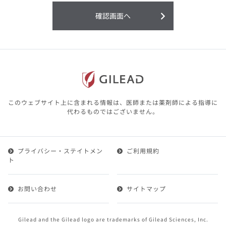
利用することまたは利用できなかったことよ
り生じる損害については一切の責任を負いか
確認画面へ
ねますので、予めご了承ください。
本サイトに含まれる医療用医薬品（開発品を
含む）の情報は、その製品またはその製品の
効能、効果を宣伝・広告するものではありま
せん。
本サイト内の情報は、医師その他医療関係者
が行なうべきアドバイスやサービスを提供す
るものではありません。本サイトに表示され
このウェブサイト上に含まれる情報は、医師または薬剤師による指導に
ている情報は、決して、医師その他医療関係
代わるものではございません。
者によるアドバイスの代わりになるものでも
ありません。
プライバシー・ステイトメン
ご利用規約
第２条（会員）
ト
1.会員とは、医療関係者の方で、本サービスの利用規約
（以下、「本規約」といいます）にご同意した上で本サ
お問い合わせ
サイトマップ
ービスに登録を申し込みギリアドがこれを承認した方を
いいます。
2.会員は、本サービスにおける会員向けのサービスを受
Gilead and the Gilead logo are trademarks of Gilead Sciences, Inc.
けることができます。