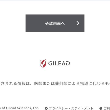
ません。
第２条（会員）
確認画面へ
1.会員とは、医療関係者の方で、本サービスの利用規約（以
にご同意した上で本サービスに登録を申し込みギリアドがこ
2.会員は、本サービスにおける会員向けのサービスを受ける
3.会員は、本サービスを利用するために必要な通信機器、ソ
随して必要となる全ての機器を準備・設置し、本サービスの
料・インターネット接続料を負担するものとします。
4.会員は、設置した機器がギリアドの示す利用環境に適合し
設定により本サービスの利用ができない場合があることを予
た、会員は、自らの費用と責任により、自己の利用環境に応
ものとします。
に含まれる情報は、医師または薬剤師による指導に代わるも
5.会員は、登録した会員情報に変更が生じた場合には、その
置されている会員情報変更ページより、変更の手続きを行う
第３条（利用規約の適用）
 of Gilead Sciences, Inc.
プライバシー・ステイトメント
ご利