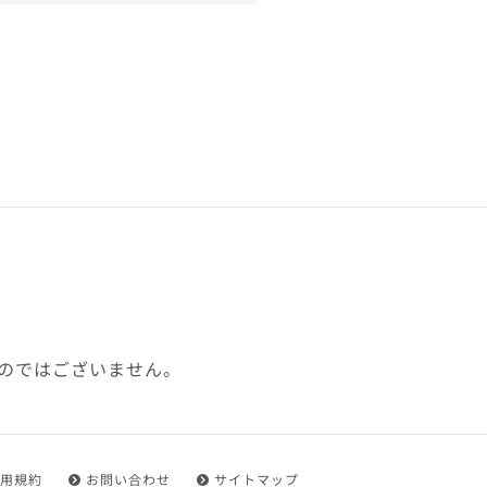
下、「本規約」といいます）
れを承認した方をいいます。
ことができます。
フトウェア、その他それに付
利用に関わる一切の通信
ていない場合や自らの機器の
め了承するものとします。ま
じたセキュリティ対策を行う
のではございません。
都度速やかに本サイト内に設
ものとします。
用規約
お問い合わせ
サイトマップ