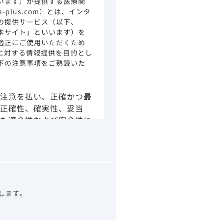
います）が提供する医療関
ion-plus.com）とは、インタ
の提供サービス（以下、
本サイト」といいます）を
適正にご使用いただくため
に対する情報提供を目的とし
下の注意事項をご熟読いた
注意を払い、正確かつ最
正確性、確実性、妥当
た適合性および安全性に
由によるかを問わず、本
より生じる損害について
さい。
の情報は、その製品また
ありません。
うべきアドバイスやサー
望します。
示されている情報は、決
わりになるものでもあり