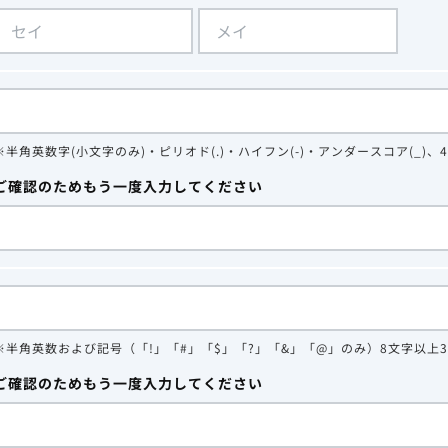
※半角英数字(小文字のみ)・ピリオド(.)・ハイフン(-)・アンダースコア(_)、
ご確認のためもう一度入力してください
※半角英数および記号（「!」「#」「$」「?」「&」「@」のみ）8文字以上
ご確認のためもう一度入力してください