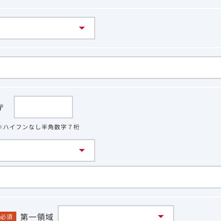
〒
※ハイフンなし半角数字７桁
第一領域
必須