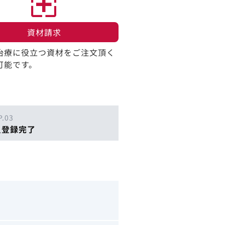
資材請求​
治療に役立つ資材をご注文頂く
可能です。
P.03
員登録完了