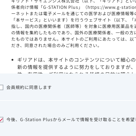
ギリアド・サイエンシズ株式会社（以下、「ギリアド」とい
係者向け情報「G-STATION Plus」（https://www.g-stat
ーネットまたは電子メールを通じての医学および医療情報等
「本サービス」といいます）を行うウェブサイト（以下、「
指し、国内の医療関係者（医師等）を対象に医療用医薬品を
の情報を集約したものであり、国外の医療関係者、一般の方
たものではありません。本サイトのご利用にあたっては、以
だき、同意された場合のみご利用ください。
ギリアドは、本サイトのコンテンツについて細心の
新の情報を提供するように努力をしておりますが、
性、有用性、ご利用になられる皆様の目的に照らし
ついて保証するものではございません。いかなる理
会員規約に同意します
サイトを利用することまたは利用できなかったこと
は一切の責任を負いかねますので、予めご了承くだ
本サイトに含まれる医療用医薬品（開発品を含む）
はその製品の効能、効果を宣伝・広告するものでは
本サイト内の情報は、医師その他医療関係者が行な
今後、G-Station Plusからメールで情報を受け取ることを希
ビスを提供するものではありません。本サイトに表
して、医師その他医療関係者によるアドバイスの代