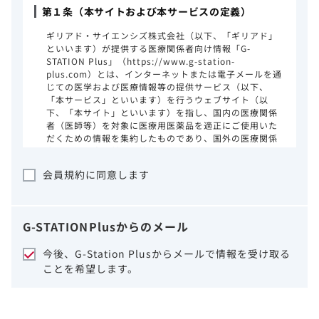
第１条（本サイトおよび本サービスの定義）
ギリアド・サイエンシズ株式会社（以下、「ギリアド」
といいます）が提供する医療関係者向け情報「G-
STATION Plus」（https://www.g-station-
plus.com）とは、インターネットまたは電子メールを通
じての医学および医療情報等の提供サービス（以下、
「本サービス」といいます）を行うウェブサイト（以
下、「本サイト」といいます）を指し、国内の医療関係
者（医師等）を対象に医療用医薬品を適正にご使用いた
だくための情報を集約したものであり、国外の医療関係
者、一般の方に対する情報提供を目的としたものではあ
りません。本サイトのご利用にあたっては、以下の注意
会員規約に同意します
事項をご熟読いただき、同意された場合のみご利用くだ
さい。
ギリアドは、本サイトのコンテンツについて
G-STATION
Plus
からのメール
細心の注意を払い、正確かつ最新の情報を提
供するように努力をしておりますが、正確
今後、G-Station Plusからメールで情報を受け取る
性、確実性、妥当性、有用性、ご利用になら
ことを希望します。
れる皆様の目的に照らした適合性および安全
性について保証するものではございません。
いかなる理由によるかを問わず、本サイトを