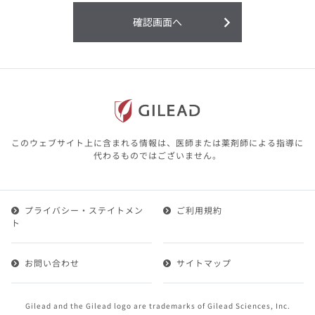
利用することまたは利用できなかったことよ
り生じる損害については一切の責任を負いか
確認画面へ
ねますので、予めご了承ください。
本サイトに含まれる医療用医薬品（開発品を
含む）の情報は、その製品またはその製品の
効能、効果を宣伝・広告するものではありま
せん。
本サイト内の情報は、医師その他医療関係者
が行なうべきアドバイスやサービスを提供す
るものではありません。本サイトに表示され
このウェブサイト上に含まれる情報は、医師または薬剤師による指導に
ている情報は、決して、医師その他医療関係
代わるものではございません。
者によるアドバイスの代わりになるものでも
ありません。
プライバシー・ステイトメン
ご利用規約
第２条（会員）
ト
1.会員とは、医療関係者の方で、本サービスの利用規約
（以下、「本規約」といいます）にご同意した上で本サ
お問い合わせ
サイトマップ
ービスに登録を申し込みギリアドがこれを承認した方を
いいます。
2.会員は、本サービスにおける会員向けのサービスを受
Gilead and the Gilead logo are trademarks of Gilead Sciences, Inc.
けることができます。