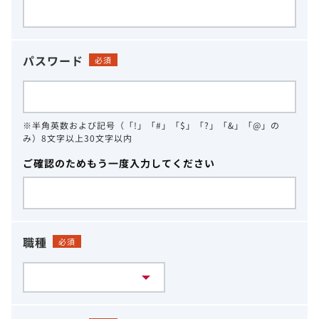
パスワード
必須
※半角英数および記号（「!」「#」「$」「?」「&」「@」の
み）8文字以上30文字以内
ご確認のためもう一度入力してください
職種
必須