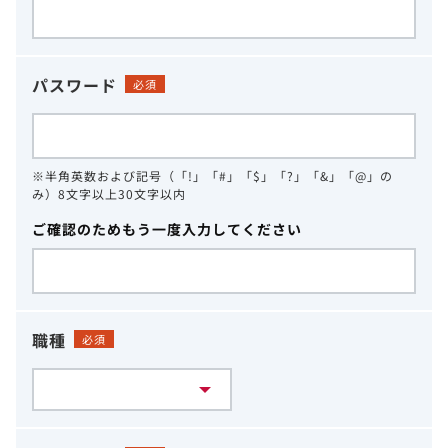
パスワード
必須
※半角英数および記号（「!」「#」「$」「?」「&」「@」の
み）8文字以上30文字以内
ご確認のためもう一度入力してください
職種
必須