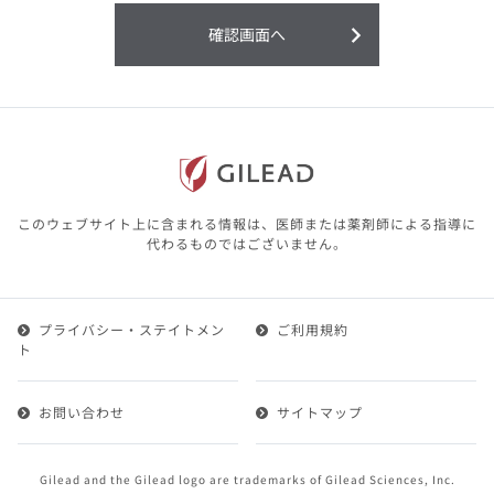
利用することまたは利用できなかったことよ
り生じる損害については一切の責任を負いか
確認画面へ
ねますので、予めご了承ください。
本サイトに含まれる医療用医薬品（開発品を
含む）の情報は、その製品またはその製品の
効能、効果を宣伝・広告するものではありま
せん。
本サイト内の情報は、医師その他医療関係者
が行なうべきアドバイスやサービスを提供す
るものではありません。本サイトに表示され
このウェブサイト上に含まれる情報は、医師または薬剤師による指導に
ている情報は、決して、医師その他医療関係
代わるものではございません。
者によるアドバイスの代わりになるものでも
ありません。
プライバシー・ステイトメン
ご利用規約
第２条（会員）
ト
1.会員とは、医療関係者の方で、本サービスの利用規約
（以下、「本規約」といいます）にご同意した上で本サ
お問い合わせ
サイトマップ
ービスに登録を申し込みギリアドがこれを承認した方を
いいます。
2.会員は、本サービスにおける会員向けのサービスを受
Gilead and the Gilead logo are trademarks of Gilead Sciences, Inc.
けることができます。