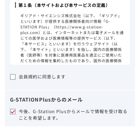
第１条（本サイトおよび本サービスの定義）
ギリアド・サイエンシズ株式会社（以下、「ギリアド」
といいます）が提供する医療関係者向け情報「G-
STATION Plus」（https://www.g-station-
plus.com）とは、インターネットまたは電子メールを通
じての医学および医療情報等の提供サービス（以下、
「本サービス」といいます）を行うウェブサイト（以
下、「本サイト」といいます）を指し、国内の医療関係
者（医師等）を対象に医療用医薬品を適正にご使用いた
だくための情報を集約したものであり、国外の医療関係
者、一般の方に対する情報提供を目的としたものではあ
りません。本サイトのご利用にあたっては、以下の注意
会員規約に同意します
事項をご熟読いただき、同意された場合のみご利用くだ
さい。
ギリアドは、本サイトのコンテンツについて
G-STATION
Plus
からのメール
細心の注意を払い、正確かつ最新の情報を提
供するように努力をしておりますが、正確
今後、G-Station Plusからメールで情報を受け取る
性、確実性、妥当性、有用性、ご利用になら
ことを希望します。
れる皆様の目的に照らした適合性および安全
性について保証するものではございません。
いかなる理由によるかを問わず、本サイトを