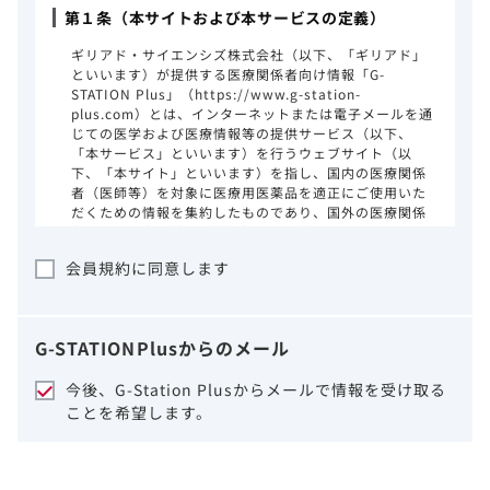
第１条（本サイトおよび本サービスの定義）
ギリアド・サイエンシズ株式会社（以下、「ギリアド」
といいます）が提供する医療関係者向け情報「G-
STATION Plus」（https://www.g-station-
plus.com）とは、インターネットまたは電子メールを通
じての医学および医療情報等の提供サービス（以下、
「本サービス」といいます）を行うウェブサイト（以
下、「本サイト」といいます）を指し、国内の医療関係
者（医師等）を対象に医療用医薬品を適正にご使用いた
だくための情報を集約したものであり、国外の医療関係
者、一般の方に対する情報提供を目的としたものではあ
りません。本サイトのご利用にあたっては、以下の注意
会員規約に同意します
事項をご熟読いただき、同意された場合のみご利用くだ
さい。
ギリアドは、本サイトのコンテンツについて
G-STATION
Plus
からのメール
細心の注意を払い、正確かつ最新の情報を提
供するように努力をしておりますが、正確
今後、G-Station Plusからメールで情報を受け取る
性、確実性、妥当性、有用性、ご利用になら
ことを希望します。
れる皆様の目的に照らした適合性および安全
性について保証するものではございません。
いかなる理由によるかを問わず、本サイトを