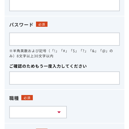
パスワード
必須
※半角英数および記号（「!」「#」「$」「?」「&」「@」の
み）8文字以上30文字以内
ご確認のためもう一度入力してください
職種
必須