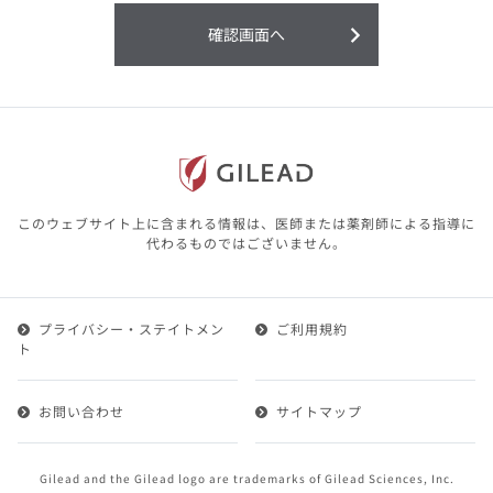
利用することまたは利用できなかったことよ
り生じる損害については一切の責任を負いか
確認画面へ
ねますので、予めご了承ください。
本サイトに含まれる医療用医薬品（開発品を
含む）の情報は、その製品またはその製品の
効能、効果を宣伝・広告するものではありま
せん。
本サイト内の情報は、医師その他医療関係者
が行なうべきアドバイスやサービスを提供す
るものではありません。本サイトに表示され
このウェブサイト上に含まれる情報は、医師または薬剤師による指導に
ている情報は、決して、医師その他医療関係
代わるものではございません。
者によるアドバイスの代わりになるものでも
ありません。
プライバシー・ステイトメン
ご利用規約
第２条（会員）
ト
1.会員とは、医療関係者の方で、本サービスの利用規約
（以下、「本規約」といいます）にご同意した上で本サ
お問い合わせ
サイトマップ
ービスに登録を申し込みギリアドがこれを承認した方を
いいます。
2.会員は、本サービスにおける会員向けのサービスを受
Gilead and the Gilead logo are trademarks of Gilead Sciences, Inc.
けることができます。