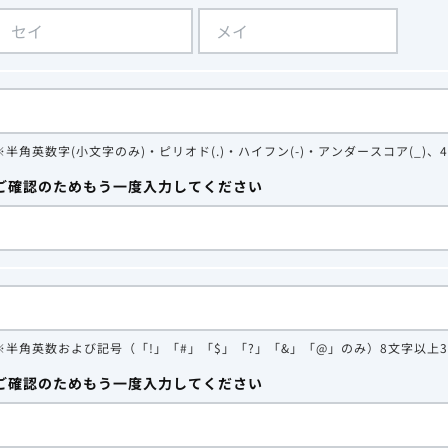
※半角英数字(小文字のみ)・ピリオド(.)・ハイフン(-)・アンダースコア(_)、
ご確認のためもう一度入力してください
※半角英数および記号（「!」「#」「$」「?」「&」「@」のみ）8文字以上
ご確認のためもう一度入力してください