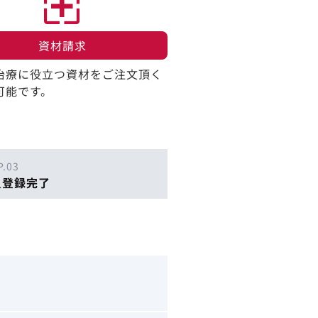
資材請求​
治療に役立つ資材をご注文頂く
可能です。
P.03
員登録完了