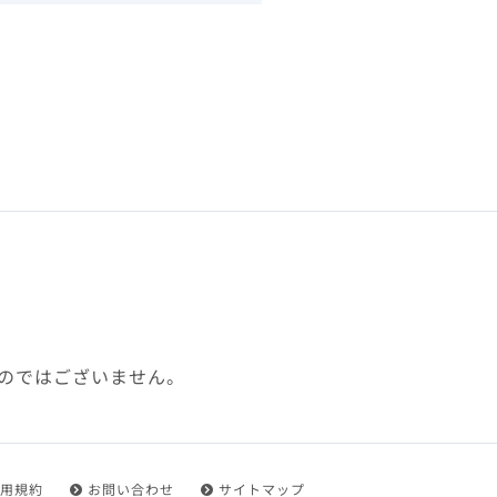
下、「本規約」といいます）
れを承認した方をいいます。
ことができます。
フトウェア、その他それに付
利用に関わる一切の通信
ていない場合や自らの機器の
め了承するものとします。ま
じたセキュリティ対策を行う
のではございません。
都度速やかに本サイト内に設
ものとします。
用規約
お問い合わせ
サイトマップ