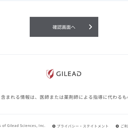
ません。
第２条（会員）
確認画面へ
1.会員とは、医療関係者の方で、本サービスの利用規約（以
にご同意した上で本サービスに登録を申し込みギリアドがこ
2.会員は、本サービスにおける会員向けのサービスを受ける
3.会員は、本サービスを利用するために必要な通信機器、ソ
随して必要となる全ての機器を準備・設置し、本サービスの
料・インターネット接続料を負担するものとします。
4.会員は、設置した機器がギリアドの示す利用環境に適合し
設定により本サービスの利用ができない場合があることを予
た、会員は、自らの費用と責任により、自己の利用環境に応
ものとします。
に含まれる情報は、医師または薬剤師による指導に代わるも
5.会員は、登録した会員情報に変更が生じた場合には、その
置されている会員情報変更ページより、変更の手続きを行う
第３条（利用規約の適用）
 of Gilead Sciences, Inc.
プライバシー・ステイトメント
ご利