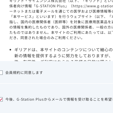
ギリアド・サイエンシズ株式会社（以下、「ギリアド」とい
係者向け情報「G-STATION Plus」（https://www.g-stat
ーネットまたは電子メールを通じての医学および医療情報等
「本サービス」といいます）を行うウェブサイト（以下、「
指し、国内の医療関係者（医師等）を対象に医療用医薬品を
の情報を集約したものであり、国外の医療関係者、一般の方
たものではありません。本サイトのご利用にあたっては、以
だき、同意された場合のみご利用ください。
ギリアドは、本サイトのコンテンツについて細心の
新の情報を提供するように努力をしておりますが、
性、有用性、ご利用になられる皆様の目的に照らし
ついて保証するものではございません。いかなる理
会員規約に同意します
サイトを利用することまたは利用できなかったこと
は一切の責任を負いかねますので、予めご了承くだ
本サイトに含まれる医療用医薬品（開発品を含む）
はその製品の効能、効果を宣伝・広告するものでは
本サイト内の情報は、医師その他医療関係者が行な
今後、G-Station Plusからメールで情報を受け取ることを希
ビスを提供するものではありません。本サイトに表
して、医師その他医療関係者によるアドバイスの代