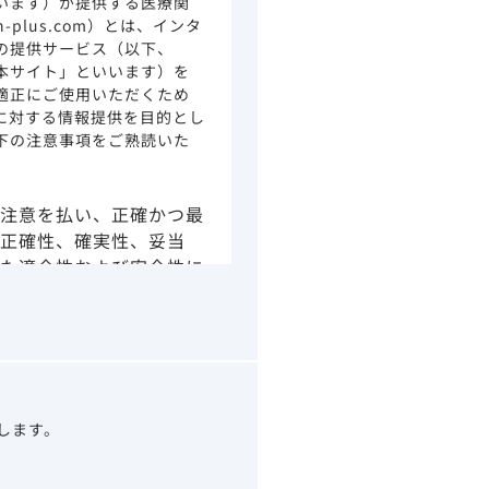
います）が提供する医療関
ion-plus.com）とは、インタ
の提供サービス（以下、
本サイト」といいます）を
適正にご使用いただくため
に対する情報提供を目的とし
下の注意事項をご熟読いた
注意を払い、正確かつ最
正確性、確実性、妥当
た適合性および安全性に
由によるかを問わず、本
より生じる損害について
さい。
の情報は、その製品また
ありません。
うべきアドバイスやサー
望します。
示されている情報は、決
わりになるものでもあり