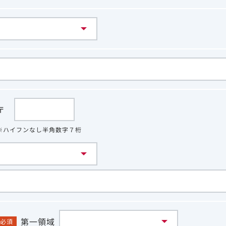
〒
※ハイフンなし半角数字７桁
第一領域
必須