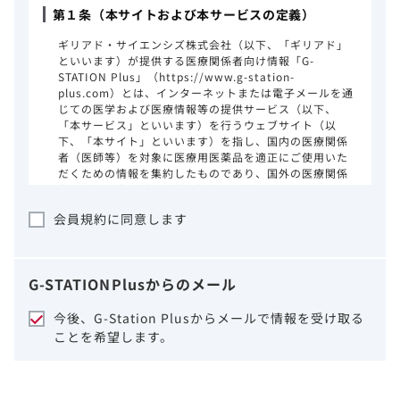
第１条（本サイトおよび本サービスの定義）
ギリアド・サイエンシズ株式会社（以下、「ギリアド」
といいます）が提供する医療関係者向け情報「G-
STATION Plus」（https://www.g-station-
plus.com）とは、インターネットまたは電子メールを通
じての医学および医療情報等の提供サービス（以下、
「本サービス」といいます）を行うウェブサイト（以
下、「本サイト」といいます）を指し、国内の医療関係
者（医師等）を対象に医療用医薬品を適正にご使用いた
だくための情報を集約したものであり、国外の医療関係
者、一般の方に対する情報提供を目的としたものではあ
りません。本サイトのご利用にあたっては、以下の注意
会員規約に同意します
事項をご熟読いただき、同意された場合のみご利用くだ
さい。
ギリアドは、本サイトのコンテンツについて
G-STATION
Plus
からのメール
細心の注意を払い、正確かつ最新の情報を提
供するように努力をしておりますが、正確
今後、G-Station Plusからメールで情報を受け取る
性、確実性、妥当性、有用性、ご利用になら
ことを希望します。
れる皆様の目的に照らした適合性および安全
性について保証するものではございません。
いかなる理由によるかを問わず、本サイトを