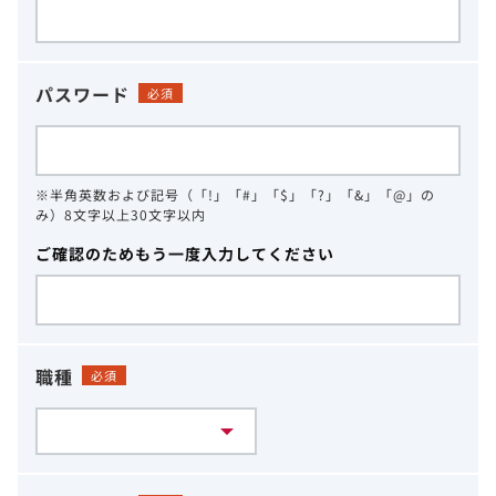
パスワード
必須
※半角英数および記号（「!」「#」「$」「?」「&」「@」の
み）8文字以上30文字以内
ご確認のためもう一度入力してください
職種
必須