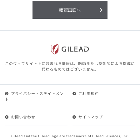
利用することまたは利用できなかったことよ
り生じる損害については一切の責任を負いか
確認画面へ
ねますので、予めご了承ください。
本サイトに含まれる医療用医薬品（開発品を
含む）の情報は、その製品またはその製品の
効能、効果を宣伝・広告するものではありま
せん。
本サイト内の情報は、医師その他医療関係者
が行なうべきアドバイスやサービスを提供す
るものではありません。本サイトに表示され
このウェブサイト上に含まれる情報は、医師または薬剤師による指導に
ている情報は、決して、医師その他医療関係
代わるものではございません。
者によるアドバイスの代わりになるものでも
ありません。
プライバシー・ステイトメン
ご利用規約
第２条（会員）
ト
1.会員とは、医療関係者の方で、本サービスの利用規約
（以下、「本規約」といいます）にご同意した上で本サ
お問い合わせ
サイトマップ
ービスに登録を申し込みギリアドがこれを承認した方を
いいます。
2.会員は、本サービスにおける会員向けのサービスを受
Gilead and the Gilead logo are trademarks of Gilead Sciences, Inc.
けることができます。