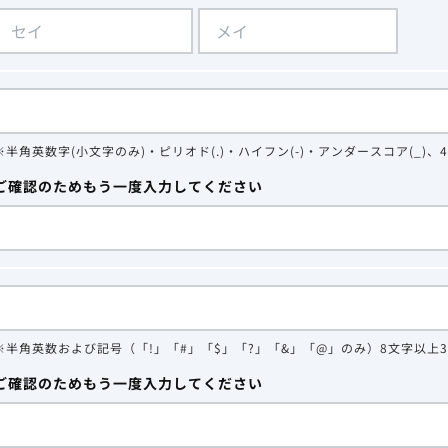
※半角英数字(小文字のみ)・ピリオド(.)・ハイフン(-)・アンダースコア(_)、
ご確認のためもう一度入力してください
※半角英数および記号（「!」「#」「$」「?」「&」「@」のみ）8文字以上
ご確認のためもう一度入力してください