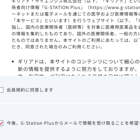
ギリアド・サイエンシズ株式会社（以下、「ギリアド」とい
係者向け情報「G-STATION Plus」（https://www.g-stat
ーネットまたは電子メールを通じての医学および医療情報等
「本サービス」といいます）を行うウェブサイト（以下、「
指し、国内の医療関係者（医師等）を対象に医療用医薬品を
の情報を集約したものであり、国外の医療関係者、一般の方
たものではありません。本サイトのご利用にあたっては、以
だき、同意された場合のみご利用ください。
ギリアドは、本サイトのコンテンツについて細心の
新の情報を提供するように努力をしておりますが、
性、有用性、ご利用になられる皆様の目的に照らし
ついて保証するものではございません。いかなる理
会員規約に同意します
サイトを利用することまたは利用できなかったこと
は一切の責任を負いかねますので、予めご了承くだ
本サイトに含まれる医療用医薬品（開発品を含む）
はその製品の効能、効果を宣伝・広告するものでは
本サイト内の情報は、医師その他医療関係者が行な
今後、G-Station Plusからメールで情報を受け取ることを希
ビスを提供するものではありません。本サイトに表
して、医師その他医療関係者によるアドバイスの代