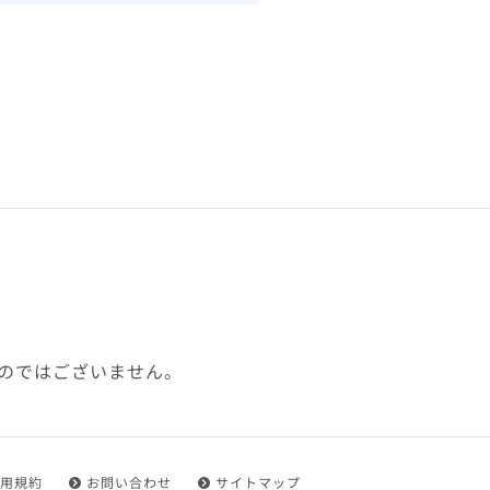
下、「本規約」といいます）
れを承認した方をいいます。
ことができます。
フトウェア、その他それに付
利用に関わる一切の通信
ていない場合や自らの機器の
め了承するものとします。ま
じたセキュリティ対策を行う
のではございません。
都度速やかに本サイト内に設
ものとします。
用規約
お問い合わせ
サイトマップ