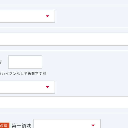
〒
※ハイフンなし半角数字７桁
第一領域
必須