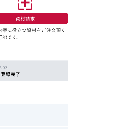
資材請求​
治療に役立つ資材をご注文頂く
可能です。
P.03
員登録完了