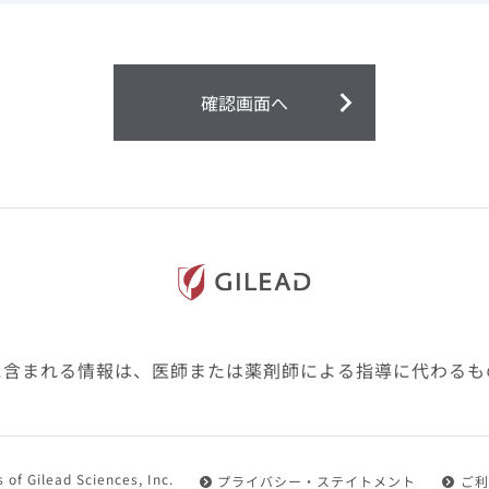
ません。
第２条（会員）
確認画面へ
1.会員とは、医療関係者の方で、本サービスの利用規約（以
にご同意した上で本サービスに登録を申し込みギリアドがこ
2.会員は、本サービスにおける会員向けのサービスを受ける
3.会員は、本サービスを利用するために必要な通信機器、ソ
随して必要となる全ての機器を準備・設置し、本サービスの
料・インターネット接続料を負担するものとします。
4.会員は、設置した機器がギリアドの示す利用環境に適合し
設定により本サービスの利用ができない場合があることを予
た、会員は、自らの費用と責任により、自己の利用環境に応
ものとします。
に含まれる情報は、医師または薬剤師による指導に代わるも
5.会員は、登録した会員情報に変更が生じた場合には、その
置されている会員情報変更ページより、変更の手続きを行う
第３条（利用規約の適用）
 of Gilead Sciences, Inc.
プライバシー・ステイトメント
ご利