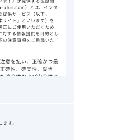
います）が提供する医療関
ion-plus.com）とは、インタ
の提供サービス（以下、
本サイト」といいます）を
適正にご使用いただくため
に対する情報提供を目的とし
下の注意事項をご熟読いた
注意を払い、正確かつ最
正確性、確実性、妥当
た適合性および安全性に
由によるかを問わず、本
より生じる損害について
さい。
の情報は、その製品また
ありません。
うべきアドバイスやサー
望します。
示されている情報は、決
わりになるものでもあり