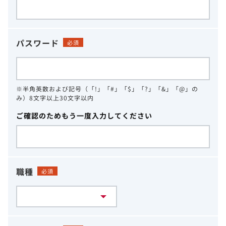
パスワード
必須
※半角英数および記号（「!」「#」「$」「?」「&」「@」の
み）8文字以上30文字以内
ご確認のためもう一度入力してください
職種
必須