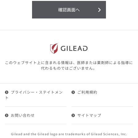
利用することまたは利用できなかったことよ
り生じる損害については一切の責任を負いか
確認画面へ
ねますので、予めご了承ください。
本サイトに含まれる医療用医薬品（開発品を
含む）の情報は、その製品またはその製品の
効能、効果を宣伝・広告するものではありま
せん。
本サイト内の情報は、医師その他医療関係者
が行なうべきアドバイスやサービスを提供す
るものではありません。本サイトに表示され
このウェブサイト上に含まれる情報は、医師または薬剤師による指導に
ている情報は、決して、医師その他医療関係
代わるものではございません。
者によるアドバイスの代わりになるものでも
ありません。
プライバシー・ステイトメン
ご利用規約
第２条（会員）
ト
1.会員とは、医療関係者の方で、本サービスの利用規約
（以下、「本規約」といいます）にご同意した上で本サ
お問い合わせ
サイトマップ
ービスに登録を申し込みギリアドがこれを承認した方を
いいます。
2.会員は、本サービスにおける会員向けのサービスを受
Gilead and the Gilead logo are trademarks of Gilead Sciences, Inc.
けることができます。