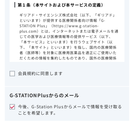
第１条（本サイトおよび本サービスの定義）
ギリアド・サイエンシズ株式会社（以下、「ギリアド」
といいます）が提供する医療関係者向け情報「G-
STATION Plus」（https://www.g-station-
plus.com）とは、インターネットまたは電子メールを通
じての医学および医療情報等の提供サービス（以下、
「本サービス」といいます）を行うウェブサイト（以
下、「本サイト」といいます）を指し、国内の医療関係
者（医師等）を対象に医療用医薬品を適正にご使用いた
だくための情報を集約したものであり、国外の医療関係
者、一般の方に対する情報提供を目的としたものではあ
りません。本サイトのご利用にあたっては、以下の注意
会員規約に同意します
事項をご熟読いただき、同意された場合のみご利用くだ
さい。
ギリアドは、本サイトのコンテンツについて
G-STATION
Plus
からのメール
細心の注意を払い、正確かつ最新の情報を提
供するように努力をしておりますが、正確
今後、G-Station Plusからメールで情報を受け取る
性、確実性、妥当性、有用性、ご利用になら
ことを希望します。
れる皆様の目的に照らした適合性および安全
性について保証するものではございません。
いかなる理由によるかを問わず、本サイトを