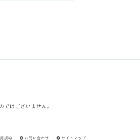
下、「本規約」といいます）
れを承認した方をいいます。
ことができます。
フトウェア、その他それに付
利用に関わる一切の通信
ていない場合や自らの機器の
め了承するものとします。ま
じたセキュリティ対策を行う
のではございません。
都度速やかに本サイト内に設
ものとします。
用規約
お問い合わせ
サイトマップ