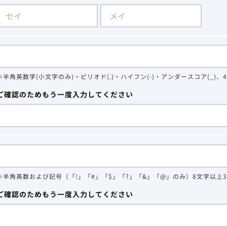
※半角英数字(小文字のみ)・ピリオド(.)・ハイフン(-)・アンダースコア(_)、
ご確認のためもう一度入力してください
※半角英数および記号（「!」「#」「$」「?」「&」「@」のみ）8文字以上
ご確認のためもう一度入力してください