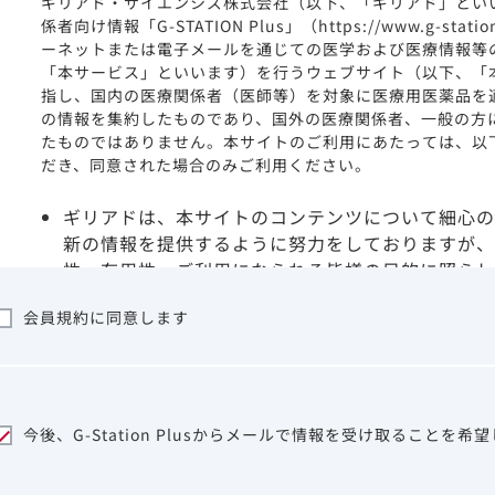
ギリアド・サイエンシズ株式会社（以下、「ギリアド」とい
係者向け情報「G-STATION Plus」（https://www.g-stat
ーネットまたは電子メールを通じての医学および医療情報等
「本サービス」といいます）を行うウェブサイト（以下、「
指し、国内の医療関係者（医師等）を対象に医療用医薬品を
の情報を集約したものであり、国外の医療関係者、一般の方
たものではありません。本サイトのご利用にあたっては、以
だき、同意された場合のみご利用ください。
ギリアドは、本サイトのコンテンツについて細心の
新の情報を提供するように努力をしておりますが、
性、有用性、ご利用になられる皆様の目的に照らし
ついて保証するものではございません。いかなる理
会員規約に同意します
サイトを利用することまたは利用できなかったこと
は一切の責任を負いかねますので、予めご了承くだ
本サイトに含まれる医療用医薬品（開発品を含む）
はその製品の効能、効果を宣伝・広告するものでは
本サイト内の情報は、医師その他医療関係者が行な
今後、G-Station Plusからメールで情報を受け取ることを希
ビスを提供するものではありません。本サイトに表
して、医師その他医療関係者によるアドバイスの代