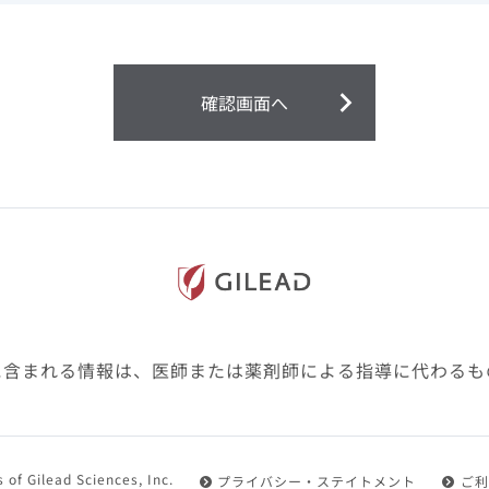
ません。
第２条（会員）
確認画面へ
1.会員とは、医療関係者の方で、本サービスの利用規約（以
にご同意した上で本サービスに登録を申し込みギリアドがこ
2.会員は、本サービスにおける会員向けのサービスを受ける
3.会員は、本サービスを利用するために必要な通信機器、ソ
随して必要となる全ての機器を準備・設置し、本サービスの
料・インターネット接続料を負担するものとします。
4.会員は、設置した機器がギリアドの示す利用環境に適合し
設定により本サービスの利用ができない場合があることを予
た、会員は、自らの費用と責任により、自己の利用環境に応
ものとします。
に含まれる情報は、医師または薬剤師による指導に代わるも
5.会員は、登録した会員情報に変更が生じた場合には、その
置されている会員情報変更ページより、変更の手続きを行う
第３条（利用規約の適用）
 of Gilead Sciences, Inc.
プライバシー・ステイトメント
ご利