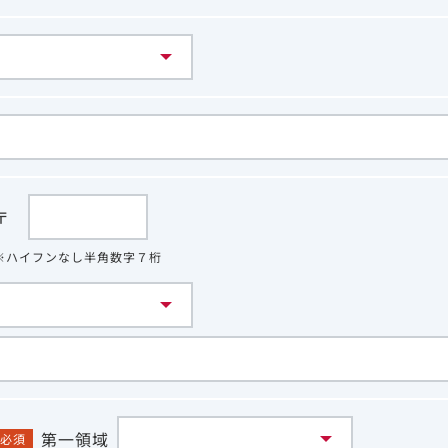
〒
※ハイフンなし半角数字７桁
第一領域
必須