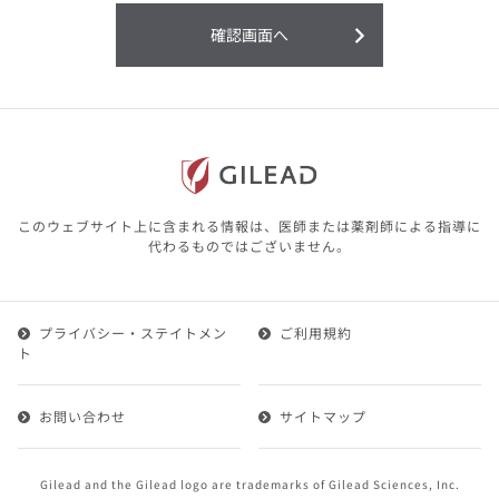
利用することまたは利用できなかったことよ
り生じる損害については一切の責任を負いか
確認画面へ
ねますので、予めご了承ください。
本サイトに含まれる医療用医薬品（開発品を
含む）の情報は、その製品またはその製品の
効能、効果を宣伝・広告するものではありま
せん。
本サイト内の情報は、医師その他医療関係者
が行なうべきアドバイスやサービスを提供す
るものではありません。本サイトに表示され
このウェブサイト上に含まれる情報は、医師または薬剤師による指導に
ている情報は、決して、医師その他医療関係
代わるものではございません。
者によるアドバイスの代わりになるものでも
ありません。
プライバシー・ステイトメン
ご利用規約
第２条（会員）
ト
1.会員とは、医療関係者の方で、本サービスの利用規約
（以下、「本規約」といいます）にご同意した上で本サ
お問い合わせ
サイトマップ
ービスに登録を申し込みギリアドがこれを承認した方を
いいます。
2.会員は、本サービスにおける会員向けのサービスを受
Gilead and the Gilead logo are trademarks of Gilead Sciences, Inc.
けることができます。