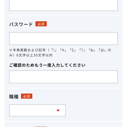
パスワード
必須
※半角英数および記号（「!」「#」「$」「?」「&」「@」の
み）8文字以上30文字以内
ご確認のためもう一度入力してください
職種
必須