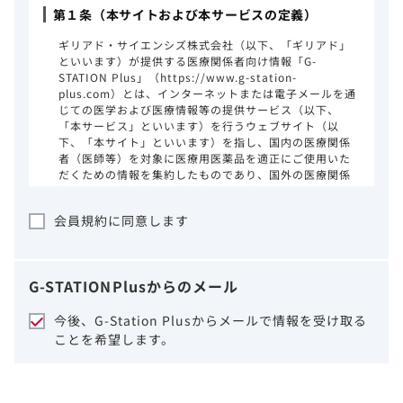
第１条（本サイトおよび本サービスの定義）
ギリアド・サイエンシズ株式会社（以下、「ギリアド」
といいます）が提供する医療関係者向け情報「G-
STATION Plus」（https://www.g-station-
plus.com）とは、インターネットまたは電子メールを通
じての医学および医療情報等の提供サービス（以下、
「本サービス」といいます）を行うウェブサイト（以
下、「本サイト」といいます）を指し、国内の医療関係
者（医師等）を対象に医療用医薬品を適正にご使用いた
だくための情報を集約したものであり、国外の医療関係
者、一般の方に対する情報提供を目的としたものではあ
りません。本サイトのご利用にあたっては、以下の注意
会員規約に同意します
事項をご熟読いただき、同意された場合のみご利用くだ
さい。
ギリアドは、本サイトのコンテンツについて
G-STATION
Plus
からのメール
細心の注意を払い、正確かつ最新の情報を提
供するように努力をしておりますが、正確
今後、G-Station Plusからメールで情報を受け取る
性、確実性、妥当性、有用性、ご利用になら
ことを希望します。
れる皆様の目的に照らした適合性および安全
性について保証するものではございません。
いかなる理由によるかを問わず、本サイトを