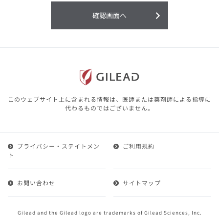
利用することまたは利用できなかったことよ
り生じる損害については一切の責任を負いか
確認画面へ
ねますので、予めご了承ください。
本サイトに含まれる医療用医薬品（開発品を
含む）の情報は、その製品またはその製品の
効能、効果を宣伝・広告するものではありま
せん。
本サイト内の情報は、医師その他医療関係者
が行なうべきアドバイスやサービスを提供す
るものではありません。本サイトに表示され
このウェブサイト上に含まれる情報は、医師または薬剤師による指導に
ている情報は、決して、医師その他医療関係
代わるものではございません。
者によるアドバイスの代わりになるものでも
ありません。
プライバシー・ステイトメン
ご利用規約
第２条（会員）
ト
1.会員とは、医療関係者の方で、本サービスの利用規約
（以下、「本規約」といいます）にご同意した上で本サ
お問い合わせ
サイトマップ
ービスに登録を申し込みギリアドがこれを承認した方を
いいます。
2.会員は、本サービスにおける会員向けのサービスを受
Gilead and the Gilead logo are trademarks of Gilead Sciences, Inc.
けることができます。