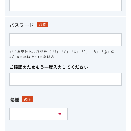
パスワード
必須
※半角英数および記号（「!」「#」「$」「?」「&」「@」の
み）8文字以上30文字以内
ご確認のためもう一度入力してください
職種
必須