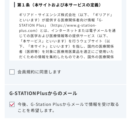
第１条（本サイトおよび本サービスの定義）
ギリアド・サイエンシズ株式会社（以下、「ギリアド」
といいます）が提供する医療関係者向け情報「G-
STATION Plus」（https://www.g-station-
plus.com）とは、インターネットまたは電子メールを通
じての医学および医療情報等の提供サービス（以下、
「本サービス」といいます）を行うウェブサイト（以
下、「本サイト」といいます）を指し、国内の医療関係
者（医師等）を対象に医療用医薬品を適正にご使用いた
だくための情報を集約したものであり、国外の医療関係
者、一般の方に対する情報提供を目的としたものではあ
りません。本サイトのご利用にあたっては、以下の注意
会員規約に同意します
事項をご熟読いただき、同意された場合のみご利用くだ
さい。
ギリアドは、本サイトのコンテンツについて
G-STATION
Plus
からのメール
細心の注意を払い、正確かつ最新の情報を提
供するように努力をしておりますが、正確
今後、G-Station Plusからメールで情報を受け取る
性、確実性、妥当性、有用性、ご利用になら
ことを希望します。
れる皆様の目的に照らした適合性および安全
性について保証するものではございません。
いかなる理由によるかを問わず、本サイトを