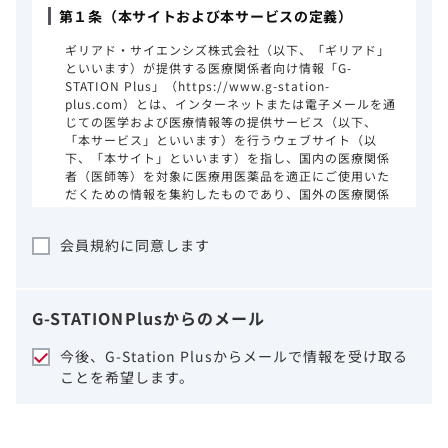
第１条（本サイトおよび本サービスの定義）
ギリアド・サイエンシズ株式会社（以下、「ギリアド」
といいます）が提供する医療関係者向け情報「G-
STATION Plus」（https://www.g-station-
plus.com）とは、インターネットまたは電子メールを通
じての医学および医療情報等の提供サービス（以下、
「本サービス」といいます）を行うウェブサイト（以
下、「本サイト」といいます）を指し、国内の医療関係
者（医師等）を対象に医療用医薬品を適正にご使用いた
だくための情報を集約したものであり、国外の医療関係
者、一般の方に対する情報提供を目的としたものではあ
りません。本サイトのご利用にあたっては、以下の注意
会員規約に同意します
事項をご熟読いただき、同意された場合のみご利用くだ
さい。
ギリアドは、本サイトのコンテンツについて
G-STATION
Plus
からのメール
細心の注意を払い、正確かつ最新の情報を提
供するように努力をしておりますが、正確
今後、G-Station Plusからメールで情報を受け取る
性、確実性、妥当性、有用性、ご利用になら
ことを希望します。
れる皆様の目的に照らした適合性および安全
性について保証するものではございません。
いかなる理由によるかを問わず、本サイトを