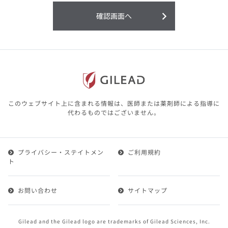
利用することまたは利用できなかったことよ
り生じる損害については一切の責任を負いか
確認画面へ
ねますので、予めご了承ください。
本サイトに含まれる医療用医薬品（開発品を
含む）の情報は、その製品またはその製品の
効能、効果を宣伝・広告するものではありま
せん。
本サイト内の情報は、医師その他医療関係者
が行なうべきアドバイスやサービスを提供す
るものではありません。本サイトに表示され
このウェブサイト上に含まれる情報は、医師または薬剤師による指導に
ている情報は、決して、医師その他医療関係
代わるものではございません。
者によるアドバイスの代わりになるものでも
ありません。
プライバシー・ステイトメン
ご利用規約
第２条（会員）
ト
1.会員とは、医療関係者の方で、本サービスの利用規約
（以下、「本規約」といいます）にご同意した上で本サ
お問い合わせ
サイトマップ
ービスに登録を申し込みギリアドがこれを承認した方を
いいます。
2.会員は、本サービスにおける会員向けのサービスを受
Gilead and the Gilead logo are trademarks of Gilead Sciences, Inc.
けることができます。