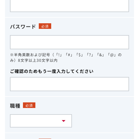
パスワード
必須
※半角英数および記号（「!」「#」「$」「?」「&」「@」の
み）8文字以上30文字以内
ご確認のためもう一度入力してください
職種
必須