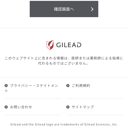
利用することまたは利用できなかったことよ
り生じる損害については一切の責任を負いか
確認画面へ
ねますので、予めご了承ください。
本サイトに含まれる医療用医薬品（開発品を
含む）の情報は、その製品またはその製品の
効能、効果を宣伝・広告するものではありま
せん。
本サイト内の情報は、医師その他医療関係者
が行なうべきアドバイスやサービスを提供す
るものではありません。本サイトに表示され
このウェブサイト上に含まれる情報は、医師または薬剤師による指導に
ている情報は、決して、医師その他医療関係
代わるものではございません。
者によるアドバイスの代わりになるものでも
ありません。
プライバシー・ステイトメン
ご利用規約
第２条（会員）
ト
1.会員とは、医療関係者の方で、本サービスの利用規約
（以下、「本規約」といいます）にご同意した上で本サ
お問い合わせ
サイトマップ
ービスに登録を申し込みギリアドがこれを承認した方を
いいます。
2.会員は、本サービスにおける会員向けのサービスを受
Gilead and the Gilead logo are trademarks of Gilead Sciences, Inc.
けることができます。