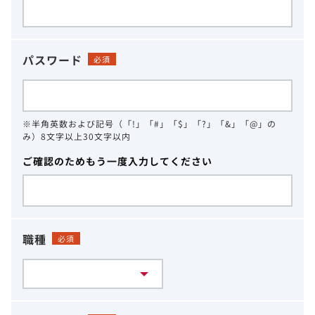
パスワード
必須
※半角英数および記号（「!」「#」「$」「?」「&」「@」の
み）8文字以上30文字以内
ご確認のためもう一度入力してください
職種
必須