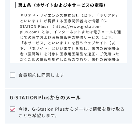
第１条（本サイトおよび本サービスの定義）
ギリアド・サイエンシズ株式会社（以下、「ギリアド」
といいます）が提供する医療関係者向け情報「G-
STATION Plus」（https://www.g-station-
plus.com）とは、インターネットまたは電子メールを通
じての医学および医療情報等の提供サービス（以下、
「本サービス」といいます）を行うウェブサイト（以
下、「本サイト」といいます）を指し、国内の医療関係
者（医師等）を対象に医療用医薬品を適正にご使用いた
だくための情報を集約したものであり、国外の医療関係
者、一般の方に対する情報提供を目的としたものではあ
りません。本サイトのご利用にあたっては、以下の注意
会員規約に同意します
事項をご熟読いただき、同意された場合のみご利用くだ
さい。
ギリアドは、本サイトのコンテンツについて
G-STATION
Plus
からのメール
細心の注意を払い、正確かつ最新の情報を提
供するように努力をしておりますが、正確
今後、G-Station Plusからメールで情報を受け取る
性、確実性、妥当性、有用性、ご利用になら
ことを希望します。
れる皆様の目的に照らした適合性および安全
性について保証するものではございません。
いかなる理由によるかを問わず、本サイトを