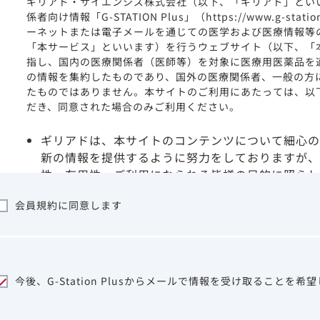
ギリアド・サイエンシズ株式会社（以下、「ギリアド」とい
係者向け情報「G-STATION Plus」（https://www.g-stat
ーネットまたは電子メールを通じての医学および医療情報等
「本サービス」といいます）を行うウェブサイト（以下、「
指し、国内の医療関係者（医師等）を対象に医療用医薬品を
の情報を集約したものであり、国外の医療関係者、一般の方
たものではありません。本サイトのご利用にあたっては、以
だき、同意された場合のみご利用ください。
ギリアドは、本サイトのコンテンツについて細心の
新の情報を提供するように努力をしておりますが、
性、有用性、ご利用になられる皆様の目的に照らし
ついて保証するものではございません。いかなる理
会員規約に同意します
サイトを利用することまたは利用できなかったこと
は一切の責任を負いかねますので、予めご了承くだ
本サイトに含まれる医療用医薬品（開発品を含む）
はその製品の効能、効果を宣伝・広告するものでは
本サイト内の情報は、医師その他医療関係者が行な
今後、G-Station Plusからメールで情報を受け取ることを希
ビスを提供するものではありません。本サイトに表
して、医師その他医療関係者によるアドバイスの代