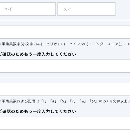
※半角英数字(小文字のみ)・ピリオド(.)・ハイフン(-)・アンダースコア(_)、
ご確認のためもう一度入力してください
※半角英数および記号（「!」「#」「$」「?」「&」「@」のみ）8文字以上
ご確認のためもう一度入力してください