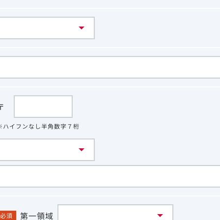
〒
※ハイフンなし半角数字７桁
第一領域
必須