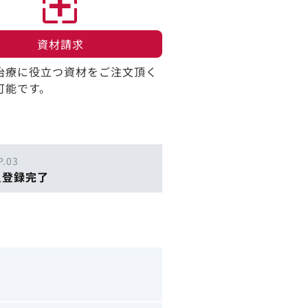
資材請求​
治療に役立つ資材をご注文頂く
可能です。
P.03
員登録完了