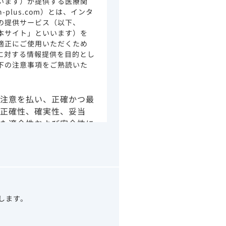
います）が提供する医療関
ion-plus.com）とは、インタ
の提供サービス（以下、
本サイト」といいます）を
適正にご使用いただくため
に対する情報提供を目的とし
下の注意事項をご熟読いた
注意を払い、正確かつ最
正確性、確実性、妥当
た適合性および安全性に
由によるかを問わず、本
より生じる損害について
さい。
の情報は、その製品また
ありません。
うべきアドバイスやサー
望します。
示されている情報は、決
わりになるものでもあり