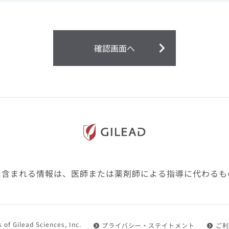
ません。
第２条（会員）
確認画面へ
1.会員とは、医療関係者の方で、本サービスの利用規約（以
にご同意した上で本サービスに登録を申し込みギリアドがこ
2.会員は、本サービスにおける会員向けのサービスを受ける
3.会員は、本サービスを利用するために必要な通信機器、ソ
随して必要となる全ての機器を準備・設置し、本サービスの
料・インターネット接続料を負担するものとします。
4.会員は、設置した機器がギリアドの示す利用環境に適合し
設定により本サービスの利用ができない場合があることを予
た、会員は、自らの費用と責任により、自己の利用環境に応
ものとします。
に含まれる情報は、医師または薬剤師による指導に代わるも
5.会員は、登録した会員情報に変更が生じた場合には、その
置されている会員情報変更ページより、変更の手続きを行う
第３条（利用規約の適用）
 of Gilead Sciences, Inc.
プライバシー・ステイトメント
ご利