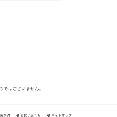
下、「本規約」といいます）
れを承認した方をいいます。
ことができます。
フトウェア、その他それに付
利用に関わる一切の通信
ていない場合や自らの機器の
め了承するものとします。ま
じたセキュリティ対策を行う
のではございません。
都度速やかに本サイト内に設
ものとします。
用規約
お問い合わせ
サイトマップ