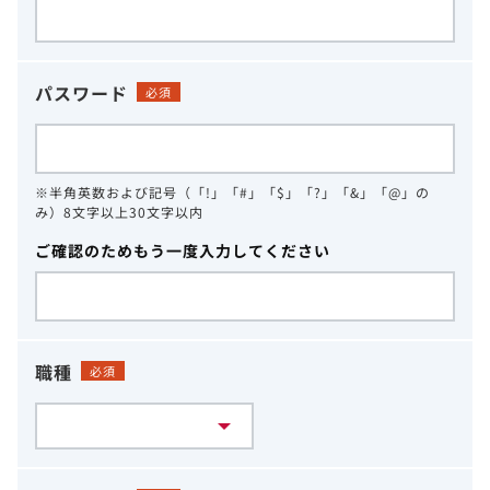
パスワード
必須
※半角英数および記号（「!」「#」「$」「?」「&」「@」の
み）8文字以上30文字以内
ご確認のためもう一度入力してください
職種
必須