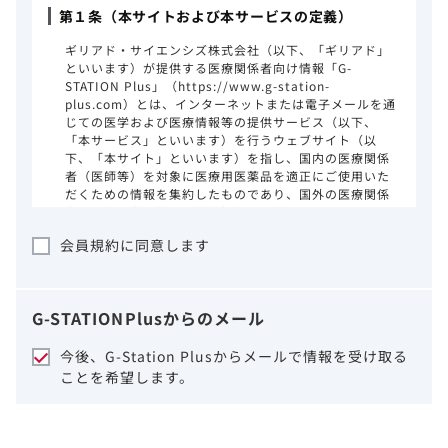
第１条（本サイトおよび本サービスの定義）
ギリアド・サイエンシズ株式会社（以下、「ギリアド」
といいます）が提供する医療関係者向け情報「G-
STATION Plus」（https://www.g-station-
plus.com）とは、インターネットまたは電子メールを通
じての医学および医療情報等の提供サービス（以下、
「本サービス」といいます）を行うウェブサイト（以
下、「本サイト」といいます）を指し、国内の医療関係
者（医師等）を対象に医療用医薬品を適正にご使用いた
だくための情報を集約したものであり、国外の医療関係
者、一般の方に対する情報提供を目的としたものではあ
りません。本サイトのご利用にあたっては、以下の注意
会員規約に同意します
事項をご熟読いただき、同意された場合のみご利用くだ
さい。
ギリアドは、本サイトのコンテンツについて
G-STATION
Plus
からのメール
細心の注意を払い、正確かつ最新の情報を提
供するように努力をしておりますが、正確
今後、G-Station Plusからメールで情報を受け取る
性、確実性、妥当性、有用性、ご利用になら
ことを希望します。
れる皆様の目的に照らした適合性および安全
性について保証するものではございません。
いかなる理由によるかを問わず、本サイトを