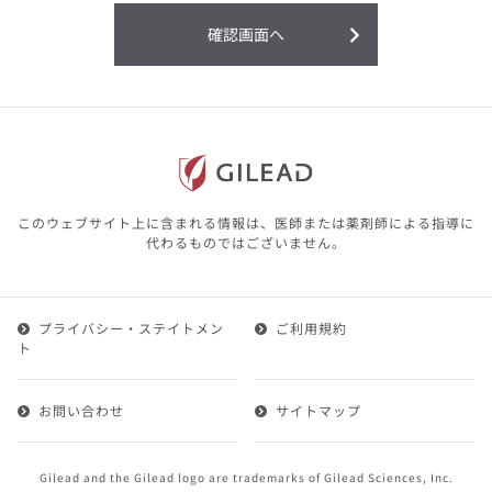
利用することまたは利用できなかったことよ
り生じる損害については一切の責任を負いか
確認画面へ
ねますので、予めご了承ください。
本サイトに含まれる医療用医薬品（開発品を
含む）の情報は、その製品またはその製品の
効能、効果を宣伝・広告するものではありま
せん。
本サイト内の情報は、医師その他医療関係者
が行なうべきアドバイスやサービスを提供す
るものではありません。本サイトに表示され
このウェブサイト上に含まれる情報は、医師または薬剤師による指導に
ている情報は、決して、医師その他医療関係
代わるものではございません。
者によるアドバイスの代わりになるものでも
ありません。
プライバシー・ステイトメン
ご利用規約
第２条（会員）
ト
1.会員とは、医療関係者の方で、本サービスの利用規約
（以下、「本規約」といいます）にご同意した上で本サ
お問い合わせ
サイトマップ
ービスに登録を申し込みギリアドがこれを承認した方を
いいます。
2.会員は、本サービスにおける会員向けのサービスを受
Gilead and the Gilead logo are trademarks of Gilead Sciences, Inc.
けることができます。