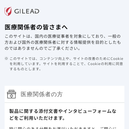
メニュー
医療関係者の皆さまへ
ホーム
製品情報
動画ライブラリ
Web講演会
このサイトは、国内の医療従事者を対象にしており、
一般の
HIV/AIDS領域のweb講演会アーカイ
方および国外の医療関係者に対する情報提供を目的としたも
ブ動画を更新しました。
のではありませんのでご了承ください。
このサイトでは、コンテンツ向上や、サイトの改善のためにCookie
2021年11月17日
その他
を利用しています。
サイトを利用することで、Cookieの利用に同意
するものとします。
医療関係者の方
このウェブサイト上に含まれる情報は、医師または薬剤師による指導に
代わるものではございません。
製品に関する添付文書や
インタビューフォームな
どをご利用いただけます。
プライバシー・ステイトメン
ご利用規約
特に関心のある分野をお選びいただきますと、
ご関心に