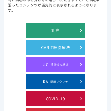
ト
沿ったコンテンツが優先的に表示されるようになりま
す。
お問い合わせ
サイトマップ
乳癌
Gilead and the Gilead logo are trademarks of Gilead Sciences, Inc.
CAR T細胞療法
© 2019 Gilead. All rights reserved.
UC
潰瘍性大腸炎
RA
関節リウマチ
COVID-19