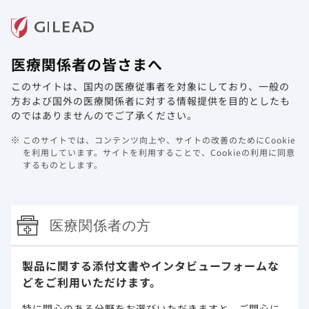
メニュー
医療関係者の皆さまへ
ホーム
製品情報
動画ライブラリ
Web講演会
このサイトは、国内の医療従事者を対象にしており、
一般の
最新学術情報ページの学会共催セミナ
方および国外の医療関係者に対する情報提供を目的としたも
ー・講演会・座談会記録集を更新しま
のではありませんのでご了承ください。
した。
このサイトでは、コンテンツ向上や、サイトの改善のためにCookie
を利用しています。
サイトを利用することで、Cookieの利用に同意
2024年2月1日
ジセレカ（RA）
するものとします。
医療関係者の方
このウェブサイト上に含まれる情報は、医師または薬剤師による指導に
製品に関する添付文書や
インタビューフォームな
代わるものではございません。
どをご利用いただけます。
特に関心のある分野をお選びいただきますと、
ご関心に