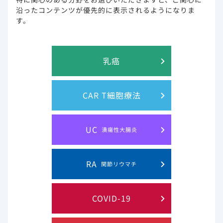
沿ったコンテンツが優先的に表示されるようになりま
プライバシー・ステイトメン
ご利用規約
す。
ト
お問い合わせ
サイトマップ
乳癌
Gilead and the Gilead logo are trademarks of Gilead Sciences, Inc.
CAR T細胞療法
© 2019 Gilead. All rights reserved.
UC
潰瘍性大腸炎
RA
関節リウマチ
COVID-19