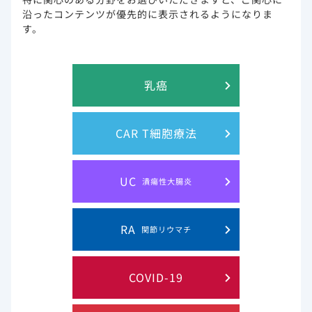
ト
沿ったコンテンツが優先的に表示されるようになりま
す。
お問い合わせ
サイトマップ
乳癌
Gilead and the Gilead logo are trademarks of Gilead Sciences, Inc.
CAR T細胞療法
© 2019 Gilead. All rights reserved.
UC
潰瘍性大腸炎
RA
関節リウマチ
COVID-19