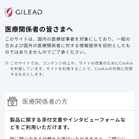
メニュー
医療関係者の皆さまへ
ホーム
製品情報
動画ライブラリ
Web講演会
このサイトは、国内の医療従事者を対象にしており、
一般の
最新学術情報ページに「JCR2025学
方および国外の医療関係者に対する情報提供を目的としたも
会記録集」を追加しました。
のではありませんのでご了承ください。
このサイトでは、コンテンツ向上や、サイトの改善のためにCookie
2025年9月30日
ジセレカ（RA）
を利用しています。
サイトを利用することで、Cookieの利用に同意
するものとします。
医療関係者の方
このウェブサイト上に含まれる情報は、医師または薬剤師による指導に
代わるものではございません。
製品に関する添付文書や
インタビューフォームな
どをご利用いただけます。
プライバシー・ステイトメン
ご利用規約
特に関心のある分野をお選びいただきますと、
ご関心に