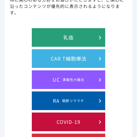
きますようお願い申し上げます。
沿ったコンテンツが優先的に表示されるようになりま
※作業進捗により、前後する場合がございます。ご了承くだ
す。
さいませ。
乳癌
CAR T細胞療法
このウェブサイト上に含まれる情報は、医師または薬剤師による指導に
代わるものではございません。
UC
潰瘍性大腸炎
プライバシー・ステイトメン
ご利用規約
RA
関節リウマチ
ト
COVID-19
お問い合わせ
サイトマップ