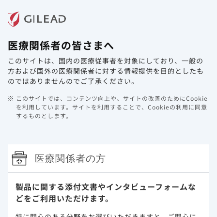
メニュー
医療関係者の皆さまへ
ホーム
製品情報
動画ライブラリ
Web講演会
このサイトは、国内の医療従事者を対象にしており、
一般の
システムメンテナンスのお知らせ＜
方および国外の医療関係者に対する情報提供を目的としたも
10/22 (水) 21:00 - 22:00＞
のではありませんのでご了承ください。
このサイトでは、コンテンツ向上や、サイトの改善のためにCookie
2025年10月17日
その他
を利用しています。
サイトを利用することで、Cookieの利用に同意
するものとします。
平素は当サイトをご利用いただき、誠にありがとうございま
す。
下記日程にてメンテナンス作業を予定しております。
医療関係者の方
メンテナンス日時：
2025年10月22日(水) 21:00 ～ 22:00 予定
製品に関する添付文書や
インタビューフォームな
メンテナンス時間帯は、ページが正しく表示されない場合が
どをご利用いただけます。
ございます。
みなさまにはご不便おかけいたしますが、何卒ご理解いただ
特に関心のある分野をお選びいただきますと、
ご関心に