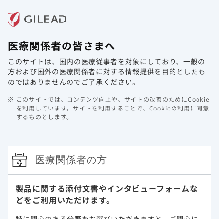
メニュー
医療関係者の皆さまへ
ホーム
製品情報
動画ライブラリ
Web講演会
このサイトは、国内の医療従事者を対象にしており、
一般の
資材請求フォーム定期メンテナンスに
方および国外の医療関係者に対する情報提供を目的としたも
関するご案内
のではありませんのでご了承ください。
このサイトでは、コンテンツ向上や、サイトの改善のためにCookie
2026年5月11日
その他
を利用しています。
サイトを利用することで、Cookieの利用に同意
するものとします。
平素は当サイトをご利用いただき、誠にありがとうございま
す。
サーバーメンテナンスのため、下記日程にて資材請求フォー
医療関係者の方
ムのサービス停止を予定しております。
みなさまにはご不便おかけいたしますが、何卒ご理解いただ
きますようお願い申し上げます。
製品に関する添付文書や
インタビューフォームな
メンテナンス日時：
どをご利用いただけます。
２０２６年 ５月 １７日（日）０時００分 ～ ７時００
分
特に関心のある分野をお選びいただきますと、
ご関心に