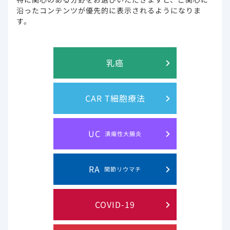
沿ったコンテンツが優先的に表示されるようになりま
※作業進捗により、前後する場合がございます。ご了承くだ
す。
さいませ。
※メンテナンス時間帯は、ページが正しく表示されない場合
がございます。
乳癌
CAR T細胞療法
UC
このウェブサイト上に含まれる情報は、医師または薬剤師による指導に
潰瘍性大腸炎
代わるものではございません。
RA
関節リウマチ
プライバシー・ステイトメン
ご利用規約
ト
COVID-19
お問い合わせ
サイトマップ