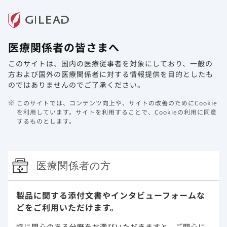
メニュー
医療関係者の皆さまへ
ホーム
製品情報
動画ライブラリ
Web講演会
このサイトは、国内の医療従事者を対象にしており、
一般の
資材請求フォーム定期メンテナンスに
方および国外の医療関係者に対する情報提供を目的としたも
関するご案内
のではありませんのでご了承ください。
このサイトでは、コンテンツ向上や、サイトの改善のためにCookie
2026年5月11日
その他
を利用しています。
サイトを利用することで、Cookieの利用に同意
するものとします。
平素は当サイトをご利用いただき、誠にありがとうございま
す。
サーバーメンテナンスのため、下記日程にて資材請求フォー
医療関係者の方
ムのサービス停止を予定しております。
みなさまにはご不便おかけいたしますが、何卒ご理解いただ
きますようお願い申し上げます。
製品に関する添付文書や
インタビューフォームな
メンテナンス日時：
どをご利用いただけます。
２０２６年 ５月 １７日（日）０時００分 ～ ７時００
分
特に関心のある分野をお選びいただきますと、
ご関心に