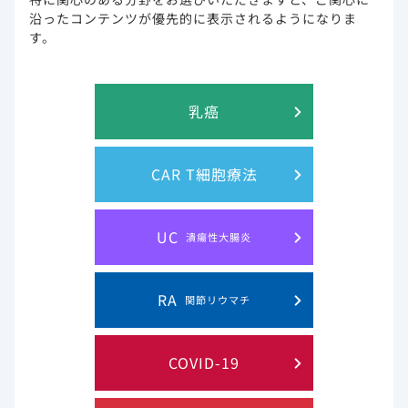
沿ったコンテンツが優先的に表示されるようになりま
※作業進捗により、前後する場合がございます。ご了承くだ
す。
さいませ。
※メンテナンス時間帯は、ページが正しく表示されない場合
がございます。
乳癌
CAR T細胞療法
UC
このウェブサイト上に含まれる情報は、医師または薬剤師による指導に
潰瘍性大腸炎
代わるものではございません。
RA
関節リウマチ
プライバシー・ステイトメン
ご利用規約
ト
COVID-19
お問い合わせ
サイトマップ