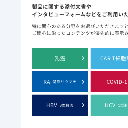
製品に関する添付文書や
インタビューフォームなどをご利用い
特に関心のある分野をお選びいただきます
ご関心に沿ったコンテンツが優先的に表示
PDF
乳癌
CAR T細
イエスカルタ患者紹介用フォーム
治療施設へ患者さんの紹介を検討されている
RA
COVID-1
関節リウマチ
先生方向けに患者紹介用フォームをご用意し
ております。
HBV
HCV
B型肝炎
C型
患者さん向け資材