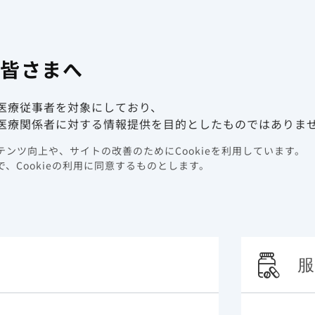
有害事象報
係者向け情報サイト
の皆さまへ
動画ライブラリ
イベント情報
医療従事者を対象にしており、
医療関係者に対する情報提供を目的としたものではありま
ンツ向上や、サイトの改善のためにCookieを利用しています。
ポート資材
、Cookieの利用に同意するものとします。
材
服