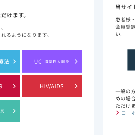
当サイ
ただけます。
患者様
会員登
と、
い。
されるようになります。
PDF
胞療法
UC
イエスカルタ治療を受けた患者さんを診療する先
潰瘍性大腸炎
生へ
イエスカルタ治療を受けた患者さんを紹介元
9
HIV/AIDS
施設で診療する先生方向けに、長期フォロー
一般の
アップのポイントをまとめております。
めの場
ただけ
肝炎
コー