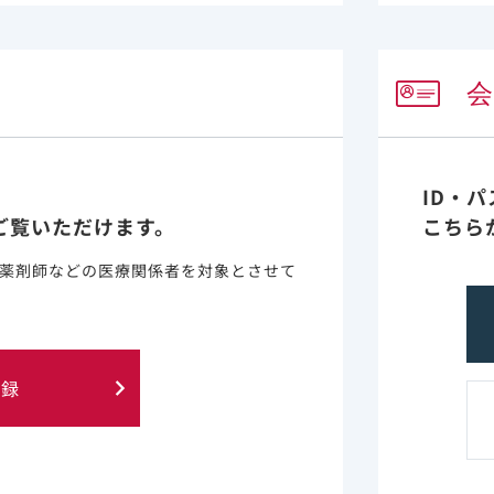
ID・
ご覧いただけます。
こちら
PDF
薬剤師などの医療関係者を対象とさせて
知っておきたい医療費のおはなし
高額療養費制度を中心に
イエスカルタの治療を受ける患者さんとご家
登録
族向けに、高額療養費制度などの医療費の負
担を軽くする制度について紹介しています。