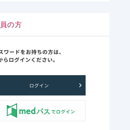
会員の方
V-1カプシド機能を多段階において選択的
ファーストインクラスの多剤耐性HIV-1
パスワードをお持ちの方は、
療薬です。​
からログインください。
耐性HIV-1感染者に対して適応を取得し
剤があり、いずれも他の抗HIV薬と併用
ログイン