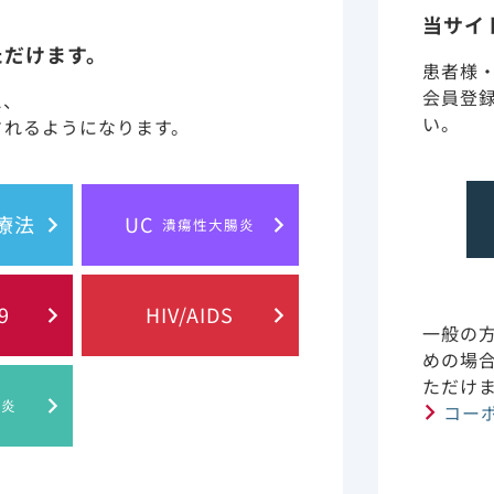
当サイ
ただけます。
患者様
会員登
と、
い。
されるようになります。
報
副作用・安全性情報・RMP
胞療法
UC
潰瘍性大腸炎
ンテンツライブラリー
作用機序動画
9
HIV/AIDS
一般の
Content Library
Mode of Action
めの場
ただけ
肝炎
コー