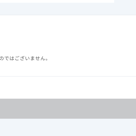
のではございません。
として300mg）を1日1回経口投与する。本
以降は、927mgを6ヵ月に1回、皮下投与す