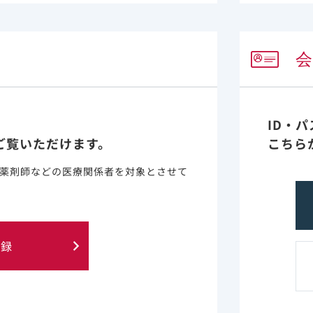
シュンレンカは、HI
に阻害する薬剤として
ID・
感染症に対する新規治
ご覧いただけます。
こちら
薬剤師などの医療関係者を対象とさせて
シュンレンカは、多剤
ています。錠剤と注射
投与します。
登録