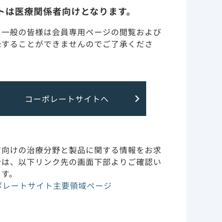
トは医療関係者向けとなります。
・一般の皆様は会員専用ページの閲覧および
録することができませんのでご了承くださ
作用機序
臨床成績
コーポレートサイトへ
投与方法動画
方向けの治療分野と製品に関する情報をお求
Dosing
合は、以下リンク先の画面下部よりご確認い
ます。
ポレートサイト主要領域ページ