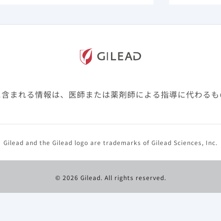
に含まれる情報は、医師または薬剤師による指導に代わるも
ナカパビルとして600mg）を、8日目に1錠（レナカパビル
与に際しては、必ず他の抗HIV薬と併用すること。
15日目に、レナカパビルとして927mgを皮下投与する。
Gilead and the Gilead logo are trademarks of Gilead Sciences, Inc.
用すること。
© 2026 Gilead. All rights reserved.