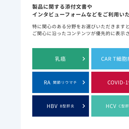
製品に関する添付文書や
インタビューフォームなどをご利用い
特に関心のある分野をお選びいただきます
ご関心に沿ったコンテンツが優先的に表示
特性
基本情
乳癌
CAR T細
コンテンツ検索
コ
RA
COVID-1
関節リウマチ
Content Search
HBV
HCV
B型肝炎
C型
TOP
製品情報 | HIV/AIDS | シュンレンカ