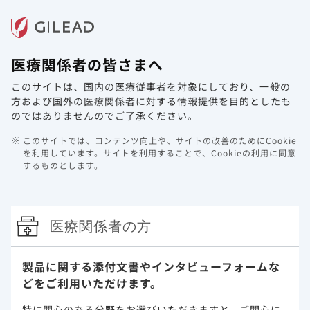
メニュー
医療関係者の皆さまへ
ホーム
製品情報
動画ライブラリ
Web講演会
このサイトは、国内の医療従事者を対象にしており、
一般の
方および国外の医療関係者に対する情報提供を目的としたも
HIV/AIDS
のではありませんのでご了承ください。
このサイトでは、コンテンツ向上や、サイトの改善のためにCookie
メディカルアフェアーズ
を利用しています。
サイトを利用することで、Cookieの利用に同意
するものとします。
メディカルニュース
医療関係者の方
動画コンテンツ
製品に関する添付文書や
インタビューフォームな
疾患関連情報
どをご利用いただけます。
HIV/AIDS領域のメディカルニュースは、諸般の事情によ
特に関心のある分野をお選びいただきますと、
ご関心に