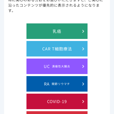
り、2024年7月29日（月）をもって掲載を終了いたしま
沿ったコンテンツが優先的に表示されるようになりま
した。
す。
これまでのご愛顧に⼼より御礼申し上げます。​
なお、「G-STATION Plus」内の他のコンテンツにつき
ましては引き続きご利⽤いただけますので、変わらぬご
愛顧を賜りますようよろしくお願い申し上げます。
乳癌
CAR T細胞療法
UC
潰瘍性大腸炎
このウェブサイト上に含まれる情報は、医師または薬剤師による指導に
代わるものではございません。
RA
関節リウマチ
プライバシー・ステイトメン
ご利用規約
COVID-19
ト