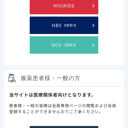
HIV/AIDS
HIV診療・治療とコミュニケーションについての調査
結果
HBV
B型肝炎
HIV陽性者におけるCOVID-19
HCV
C型肝炎
抗HIV薬の薬物相互作用と切り替えによる影響
服薬患者様・一般の方
当サイトは医療関係者向けとなります。
メディカルアフェアーズのページへ
患者様・一般の皆様は会員専用ページの閲覧および会員
登録することができませんのでご了承ください。