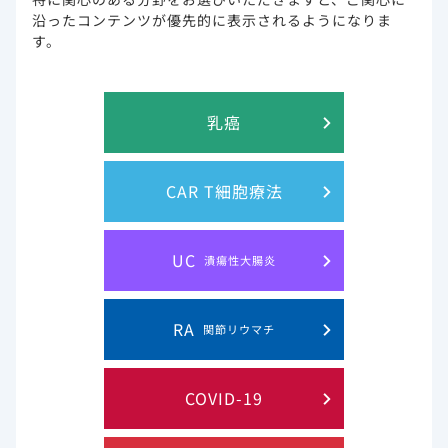
沿ったコンテンツが優先的に表示されるようになりま
す。
海外におけるHIV/AIDSに関する取り組み
乳癌
長期療養時代のHIV感染症
CAR T細胞療法
新しいHIV治療目標の考え方
UC
潰瘍性大腸炎
RA
HIV治療のアンメットニーズ
関節リウマチ
COVID-19
HIV治療と服薬アドヒアランス