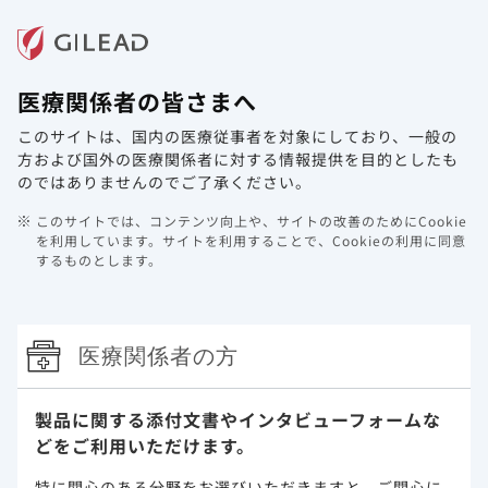
メニュー
医療関係者の皆さまへ
ホーム
製品情報
動画ライブラリ
Web講演会
このサイトは、国内の医療従事者を対象にしており、
一般の
方および国外の医療関係者に対する情報提供を目的としたも
HIV/AIDS
のではありませんのでご了承ください。
このサイトでは、コンテンツ向上や、サイトの改善のためにCookie
HIV/AIDS
を利用しています。
サイトを利用することで、Cookieの利用に同意
するものとします。
ギリアド・サイエンシズの歩み
医療関係者の方
ギリアド・サイエンシズのHIV領域における歩み
製品に関する添付文書や
インタビューフォームな
どをご利用いただけます。
日本におけるHIV/AIDSに関する取り組み
特に関心のある分野をお選びいただきますと、
ご関心に