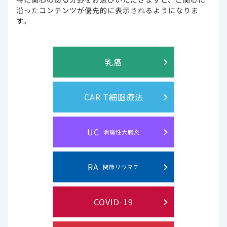
PDF
服用され
ります。詳しくは電子添文をご覧くだ
沿ったコンテンツが優先的に表示されるようになりま
る患者さ
さい。
す。
まへ※
(12週間
治療をはじめた方に、検査数値や服
乳癌
編)エプク
用確認を記録していただくための冊
ルーサ：
子です。※適応疾患により用法用量
わたしの
が異なります。詳しくは電子添文を
PDF
CAR T細胞療法
服薬日誌
ご覧ください。
※
UC
潰瘍性大腸炎
(24週間
治療をはじめる方に知っていただきた
編)エプ
い、お薬の基本情報から治療を行なう
クルーサ
上での注意点などをまとめた冊子で
RA
関節リウマチ
配合錠を
す。※適応疾患により用法用量が異な
PDF
服用され
ります。詳しくは電子添文をご覧くだ
る患者さ
さい。
COVID-19
まへ※