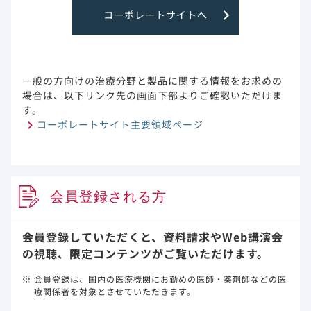
PDF
コーポレートサイトへ
肝予備能評価スコア
一般の方向けの治療分野と製品に関する情報をお求めの
場合は、以下リンク先の画面下部よりご確認いただけま
す。
コーポレートサイト主要領域ページ
患者さんとご家族のためのウェブサイト
のご紹介
会員登録される方
エプクルーサ：患者さんとご家族のためのウ
会員登録していただくと、資料請求や
Web講演会
ェブサイトのご紹介
の視聴、限定コンテンツがご覧いただけます。
会員登録は、国内の医療機関にお勤めの医師・薬剤師などの医
療関係者を対象とさせていただきます。