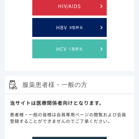
(24週間
治療をはじめた方に、検査数値や服
HIV/AIDS
編)エプク
用確認を記録していただくための冊
ルーサ：
子です。※適応疾患により用法用量
わたしの
が異なります。詳しくは電子添文を
PDF
HBV
服薬日誌
ご覧ください。
B型肝炎
※
HCV
C型肝炎
ハーボニー
ハーボニー配
治療をはじめる方に知っていただ
服薬患者様・一般の方
合錠を服用さ
きたい、お薬の基本情報から治療
れる皆様へ
を行なう上での注意点などをまと
めた冊子です。
PDF
当サイトは医療関係者向けとなります。
患者様・一般の皆様は会員専用ページの閲覧および会員
ハーボニー：わ
治療をはじめた方に、検査数
登録することができませんのでご了承ください。
たしの服薬日誌
値や服用確認を記録していた
だくための冊子です。