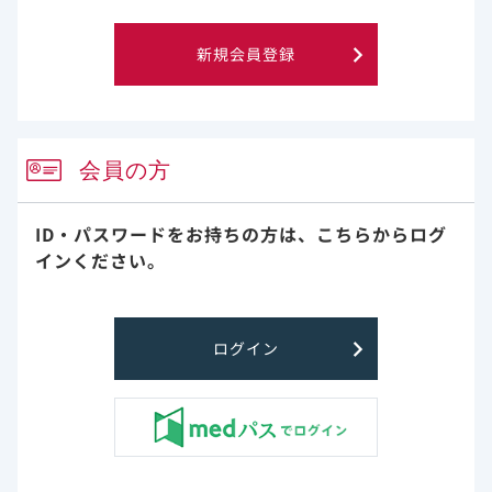
新規会員登録
会員の方
エプクルーサ治療中の患者さんとご家族のためのウェブサイ
ID・パスワードをお持ちの方は、
こちらからログ
トをご用意しています。
インください。
このサイトでは、エプクルーサ治療への理解を深め、治療を
完了していただくための情報をご提供しています。
サイトを見る
※外部サイトへ移動します
ログイン
ハーボニー：患者さんとご家族のためのウェ
ブサイトのご紹介