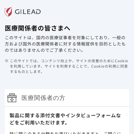
メニュー
医療関係者の皆さまへ
ホーム
製品情報
動画ライブラリ
Web講演会
このサイトは、国内の医療従事者を対象にしており、
一般の
方および国外の医療関係者に対する情報提供を目的としたも
HCV/C型肝炎
のではありませんのでご了承ください。
このサイトでは、コンテンツ向上や、サイトの改善のためにCookie
診療サポート資材
を利用しています。
サイトを利用することで、Cookieの利用に同意
するものとします。
製品関連 診療サポート資材
エプクルーサ
医療関係者の方
(12週間
治療をはじめる方に知っていただきた
製品に関する添付文書や
インタビューフォームな
編)エプ
い、お薬の基本情報から治療を行なう
どをご利用いただけます。
クルーサ
上での注意点などをまとめた冊子で
配合錠を
す。※適応疾患により用法用量が異な
特に関心のある分野をお選びいただきますと、
ご関心に