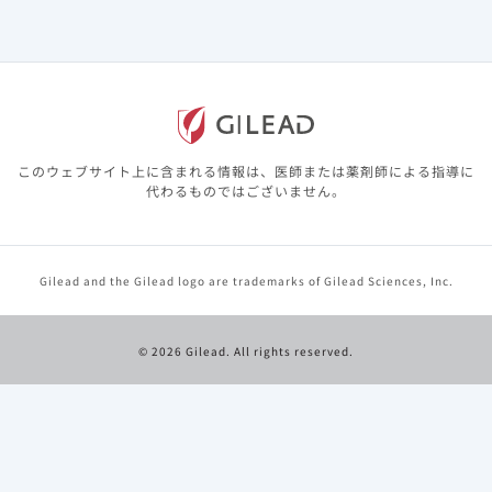
このウェブサイト上に含まれる情報は、医師または薬剤師による指導に
代わるものではございません。
Gilead and the Gilead logo are trademarks of Gilead Sciences, Inc.
ハーボニー治療中の患者さんとご家族のためのウェブサイト
をご用意しています。
© 2026 Gilead. All rights reserved.
このサイトでは、ハーボニー治療への理解を深め、治療を完
了していただくための情報をご提供しています。
サイトを見る
※外部サイトへ移動します