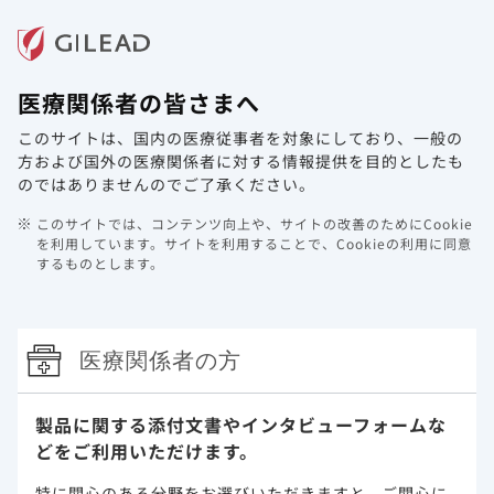
メニュー
医療関係者の皆さまへ
ホーム
製品情報
動画ライブラリ
Web講演会
このサイトは、国内の医療従事者を対象にしており、
一般の
方および国外の医療関係者に対する情報提供を目的としたも
HIV/AIDS
のではありませんのでご了承ください。
このサイトでは、コンテンツ向上や、サイトの改善のためにCookie
長期療養時代のHIV感染症
を利用しています。
サイトを利用することで、Cookieの利用に同意
するものとします。
HIV診療・治療とコミュニケーションに
ついての調査結果
監修：井上 洋士 先生（順天堂大学大学院
医療関係者の方
医療看護学研究科 特任教授）
製品に関する添付文書や
インタビューフォームな
調査概要
どをご利用いただけます。
特に関心のある分野をお選びいただきますと、
ご関心に