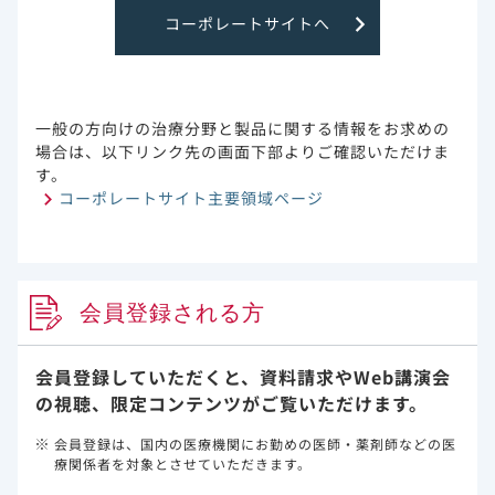
コーポレートサイトへ
「飲みにくさや飲み忘れに関すること」が
41.7%でした（表1）。
図1 医師に対し、どの程度本音で要望を伝え
一般の方向けの治療分野と製品に関する情報をお求めの
*
ているか（n=559）
場合は、以下リンク先の画面下部よりご確認いただけま
す。
コーポレートサイト主要領域ページ
会員登録される方
会員登録していただくと、資料請求や
Web講演会
表1 医師に伝えた要望の内容（n=458,複数
の視聴、限定コンテンツがご覧いただけます。
*
回答）
会員登録は、国内の医療機関にお勤めの医師・薬剤師などの医
療関係者を対象とさせていただきます。