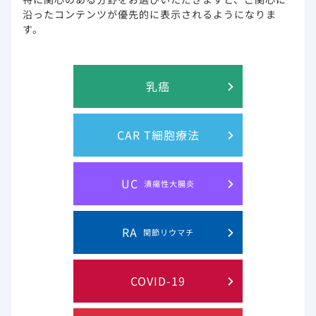
目的
HIV陽性者の治療・服薬を支援していく上
沿ったコンテンツが優先的に表示されるようになりま
で、 HIV関連情報や医療関係者とのコミュ
す。
ニケーションに関するHIV陽性者ならではの
支援ニーズを明らかにすること。
乳癌
対象と方法
調査期間：2020年7月13日から8月17日
調査対象：HIV陽性であることが検査ですで
にわかっている日本国内在住のHIV陽性者
調査方法：無記名自記式ウェブ調査
CAR T細胞療法
調査回答者：650人
分析対象：回答があった 650人のデータを
精査し、不正回答・重複回答を除外し、
UC
潰瘍性大腸炎
631人の回答を有効回答とし、分析対象と
しました。
RA
調査研究の
調査回答協力者のリクルートは、HIV関連
関節リウマチ
プロセス
NGOやHIV陽性者向け総合情報サイト、ま
た MSM（men who have sex with men）
向けサイトでのバナー広告を掲載して実施
COVID-19
しました。