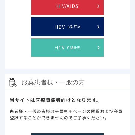
倫理的配慮
調査データの扱いの際には、プライバシー
HIV/AIDS
を十分に守り、また個人を特定される恐れ
があるデータが万一あった場合には個人を
特定されないような形にしました。回答デ
HBV
ータは SSLにより暗号化されて送信される
B型肝炎
形をとりました。回答されたデータそのも
のは、研究グループメンバー以外の人々の
目に触れることはありません。
HCV
C型肝炎
利益相反
本調査はギリアド・サイエンシズ社より支
援を受けています。
服薬患者様・一般の方
医師とのコミュニケーション
当サイトは医療関係者向けとなります。
治療（薬剤）について、医師に「全て/概
患者様・一般の皆様は会員専用ページの閲覧および会員
ね」本音で要望を伝えているのは81.9%で
登録することができませんのでご了承ください。
した（図1）。医師に伝えた要望の内容とし
て、「副作用に関すること」が57.9%、