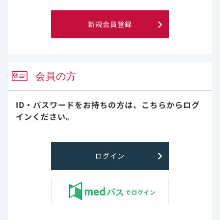
新規会員登録
＊図1：HIVの治療を目的として定期的に通院をしている605人のう
ち、医師とHIVに関連して話をしましたかという質問に対し、「はい」
と答えた559人を対象として分析
会員の方
表1：医師に要望を「全て/ 概ね伝えている」と回答した458人を対
象として分析
ID・パスワードをお持ちの方は、
こちらからログ
インください。
抗HIV薬の新薬に関するコミュニケーション
抗HIV薬の新薬について、医療関係者から紹
ログイン
介されたことがある患者さんは全体の
57.2％、自分から医療関係者にたずねたこ
とがある患者さんは26.9％でした。