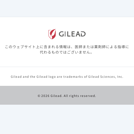
図2 抗HIV薬の新薬について医療関係者から
*
紹介されたことがあるか（n=605）
このウェブサイト上に含まれる情報は、医師または薬剤師による指導に
代わるものではございません。
Gilead and the Gilead logo are trademarks of Gilead Sciences, Inc.
図3 抗HIV薬の新薬について自分から医療関
*
係者にたずねたことがあるか（n=605）
© 2026 Gilead. All rights reserved.